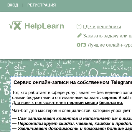
ВХОД
|
РЕГИСТРАЦИЯ
ГДЗ и решебники
Заказать задачу или 
Лучшие онлайн-кур
Сервис онлайн-записи на собственном Telegram
Тот, кто работает в сфере услуг, знает — без ведения за
самый бюджетный и оптимальный вариант:
сервис VisitT
Для новых пользователей
первый месяц бесплатно
.
Чат-бот для мастеров и специалистов, который упрощает 
—
Сам записывает клиентов и напоминает им о виз
—
Персонализирует скидки, чаевые, кэшбэк и предо
—
Увеличивает доходимость и помогает больше за