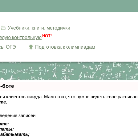
Учебники, книги, методички
HOT!
целую контрольную
сы ОГЭ
Подготовка к олимпиадам
-боте
писи клиентов никуда. Мало того, что нужно видеть свое расписа
ime.
ведение записей:
ите;
платы;
рабатывать;