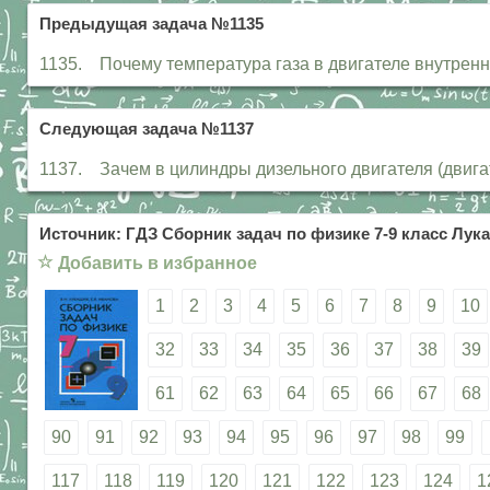
Предыдущая задача №1135
1135. Почему температура газа в двигателе внутренне
Следующая задача №1137
1137. Зачем в цилиндры дизельного двигателя (двига
Источник: ГДЗ Сборник задач по физике 7-9 класс Лука
☆
Добавить в избранное
1
2
3
4
5
6
7
8
9
10
32
33
34
35
36
37
38
39
61
62
63
64
65
66
67
68
90
91
92
93
94
95
96
97
98
99
117
118
119
120
121
122
123
124
1