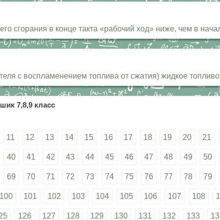
го сгорания в конце такта «рабочий ход» ниже, чем в начал
теля с воспламенением топлива от сжатия) жидкое топлив
шик 7,8,9 класс
11
12
13
14
15
16
17
18
19
20
21
40
41
42
43
44
45
46
47
48
49
50
69
70
71
72
73
74
75
76
77
78
79
100
101
102
103
104
105
106
107
108
25
126
127
128
129
130
131
132
133
13