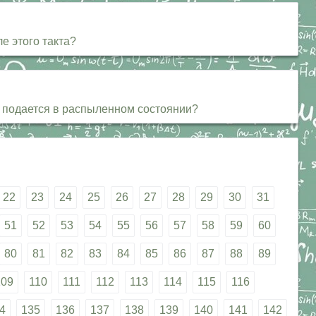
е этого такта?
о подается в распыленном состоянии?
22
23
24
25
26
27
28
29
30
31
51
52
53
54
55
56
57
58
59
60
80
81
82
83
84
85
86
87
88
89
109
110
111
112
113
114
115
116
4
135
136
137
138
139
140
141
142