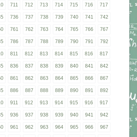
10
711
712
713
714
715
716
717
35
736
737
738
739
740
741
742
60
761
762
763
764
765
766
767
85
786
787
788
789
790
791
792
10
811
812
813
814
815
816
817
35
836
837
838
839
840
841
842
60
861
862
863
864
865
866
867
85
886
887
888
889
890
891
892
10
911
912
913
914
915
916
917
35
936
937
938
939
940
941
942
60
961
962
963
964
965
966
967