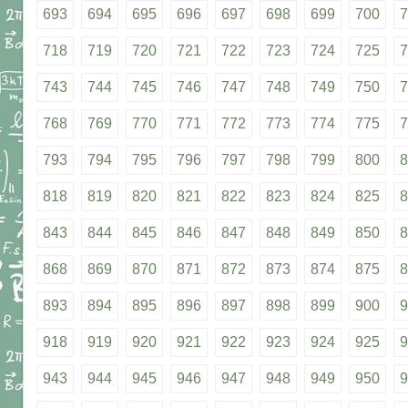
693
694
695
696
697
698
699
700
7
718
719
720
721
722
723
724
725
7
743
744
745
746
747
748
749
750
7
768
769
770
771
772
773
774
775
7
793
794
795
796
797
798
799
800
8
818
819
820
821
822
823
824
825
8
843
844
845
846
847
848
849
850
8
868
869
870
871
872
873
874
875
8
893
894
895
896
897
898
899
900
9
918
919
920
921
922
923
924
925
9
943
944
945
946
947
948
949
950
9