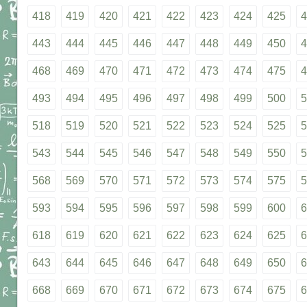
418
419
420
421
422
423
424
425
4
443
444
445
446
447
448
449
450
4
468
469
470
471
472
473
474
475
4
493
494
495
496
497
498
499
500
5
518
519
520
521
522
523
524
525
5
543
544
545
546
547
548
549
550
5
568
569
570
571
572
573
574
575
5
593
594
595
596
597
598
599
600
6
618
619
620
621
622
623
624
625
6
643
644
645
646
647
648
649
650
6
668
669
670
671
672
673
674
675
6