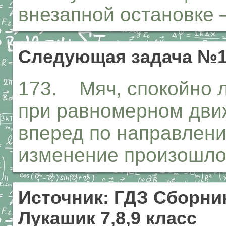
внезапной остановке
Следующая задача №1
173. Мяч, спокойно 
при равномерном движ
вперед по направлени
изменение произошло
Источник: ГДЗ Сборник
Лукашик 7,8,9 класс