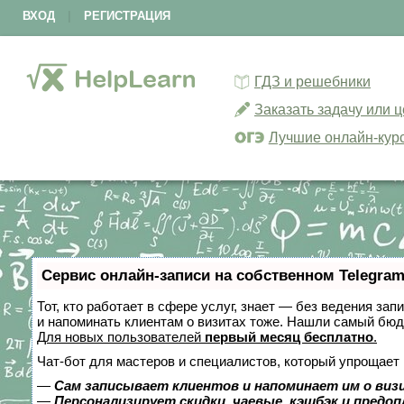
ВХОД
|
РЕГИСТРАЦИЯ
ГДЗ и решебники
Заказать задачу или 
Лучшие онлайн-кур
Сервис онлайн-записи на собственном Telegram
Тот, кто работает в сфере услуг, знает — без ведения зап
и напоминать клиентам о визитах тоже. Нашли самый бю
Для новых пользователей
первый месяц бесплатно
.
Чат-бот для мастеров и специалистов, который упрощает 
—
Сам записывает клиентов и напоминает им о виз
—
Персонализирует скидки, чаевые, кэшбэк и предо