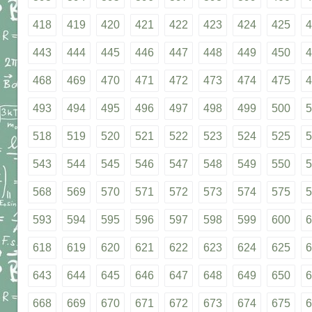
418
419
420
421
422
423
424
425
4
443
444
445
446
447
448
449
450
4
468
469
470
471
472
473
474
475
4
493
494
495
496
497
498
499
500
5
518
519
520
521
522
523
524
525
5
543
544
545
546
547
548
549
550
5
568
569
570
571
572
573
574
575
5
593
594
595
596
597
598
599
600
6
618
619
620
621
622
623
624
625
6
643
644
645
646
647
648
649
650
6
668
669
670
671
672
673
674
675
6