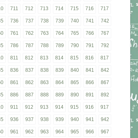
10
711
712
713
714
715
716
717
35
736
737
738
739
740
741
742
60
761
762
763
764
765
766
767
85
786
787
788
789
790
791
792
10
811
812
813
814
815
816
817
35
836
837
838
839
840
841
842
60
861
862
863
864
865
866
867
85
886
887
888
889
890
891
892
10
911
912
913
914
915
916
917
35
936
937
938
939
940
941
942
60
961
962
963
964
965
966
967