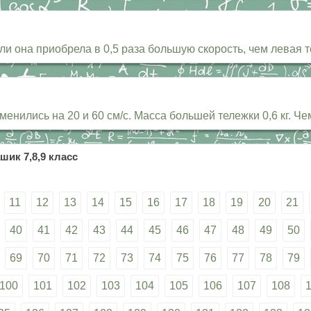
сли она приобрела в 0,5 раза большую скорость, чем левая т
менились на 20 и 60 см/с. Масса большей тележки 0,6 кг. 
шик 7,8,9 класс
11
12
13
14
15
16
17
18
19
20
21
40
41
42
43
44
45
46
47
48
49
50
69
70
71
72
73
74
75
76
77
78
79
100
101
102
103
104
105
106
107
108