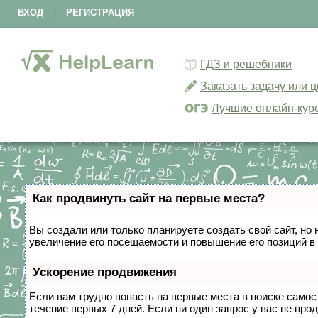
ВХОД
|
РЕГИСТРАЦИЯ
ГДЗ и решебники
Заказать задачу или 
Лучшие онлайн-кур
Как продвинуть сайт на первые места?
Вы создали или только планируете создать свой сайт, но 
увеличение его посещаемости и повышение его позиций в
Ускорение продвижения
Если вам трудно попасть на первые места в поиске само
течение первых 7 дней. Если ни один запрос у вас не прод