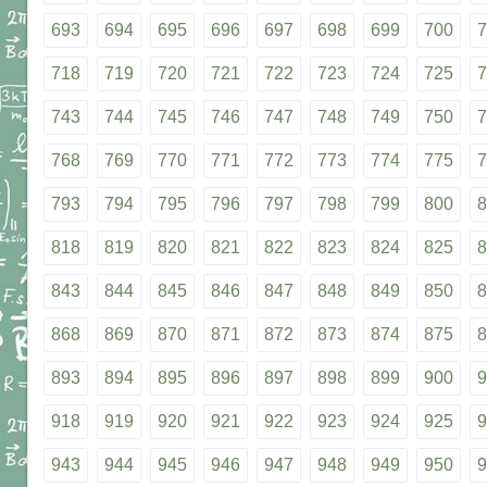
693
694
695
696
697
698
699
700
7
718
719
720
721
722
723
724
725
7
743
744
745
746
747
748
749
750
7
768
769
770
771
772
773
774
775
7
793
794
795
796
797
798
799
800
8
818
819
820
821
822
823
824
825
8
843
844
845
846
847
848
849
850
8
868
869
870
871
872
873
874
875
8
893
894
895
896
897
898
899
900
9
918
919
920
921
922
923
924
925
9
943
944
945
946
947
948
949
950
9