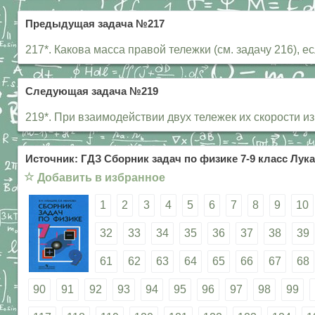
Предыдущая задача №217
217*. Какова масса правой тележки (см. задачу 216), е
Следующая задача №219
219*. При взаимодействии двух тележек их скорости из
Источник: ГДЗ Сборник задач по физике 7-9 класс Лука
☆
Добавить в избранное
1
2
3
4
5
6
7
8
9
10
32
33
34
35
36
37
38
39
61
62
63
64
65
66
67
68
90
91
92
93
94
95
96
97
98
99