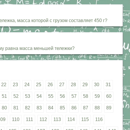
ележка, масса которой с грузом составляет 450 г?
Чему равна масса меньшей тележки?
22
23
24
25
26
27
28
29
30
31
51
52
53
54
55
56
57
58
59
60
80
81
82
83
84
85
86
87
88
89
109
110
111
112
113
114
115
116