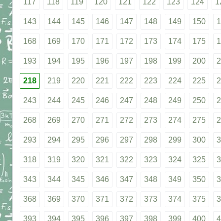
117
118
119
120
121
122
123
124
1
143
144
145
146
147
148
149
150
1
168
169
170
171
172
173
174
175
1
193
194
195
196
197
198
199
200
2
218
219
220
221
222
223
224
225
2
243
244
245
246
247
248
249
250
2
268
269
270
271
272
273
274
275
2
293
294
295
296
297
298
299
300
3
318
319
320
321
322
323
324
325
3
343
344
345
346
347
348
349
350
3
368
369
370
371
372
373
374
375
3
393
394
395
396
397
398
399
400
4