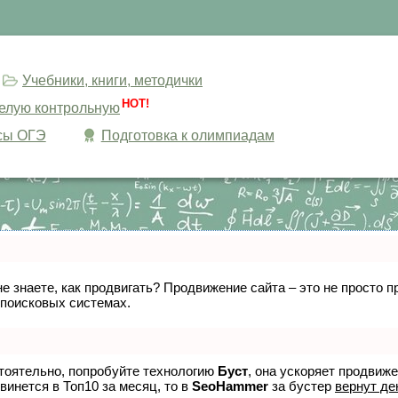
Учебники, книги, методички
HOT!
целую контрольную
сы ОГЭ
Подготовка к олимпиадам
не знаете, как продвигать? Продвижение сайта – это не просто
 поисковых системах.
стоятельно, попробуйте технологию
Буст
, она ускоряет продвиж
винется в Топ10 за месяц, то в
SeoHammer
за бустер
вернут де