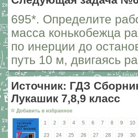
Следующая задача №6
695*. Определите раб
масса конькобежца ра
по инерции до останов
путь 10 м, двигаясь 
Источник: ГДЗ Сборник
Лукашик 7,8,9 класс
☆
Добавить в избранное
1
2
3
4
5
6
7
8
9
10
23
24
25
26
27
28
29
30