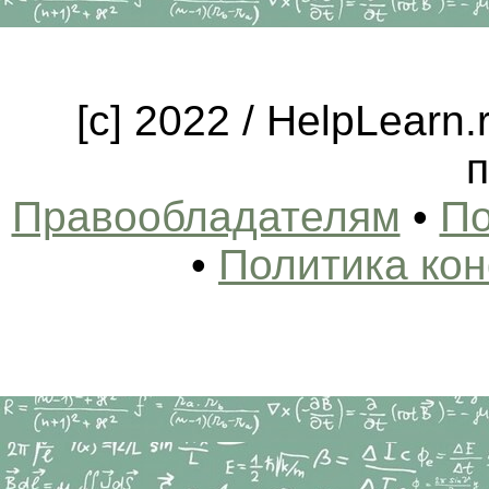
[c] 2022 / HelpLearn
п
Правообладателям
•
По
•
Политика ко