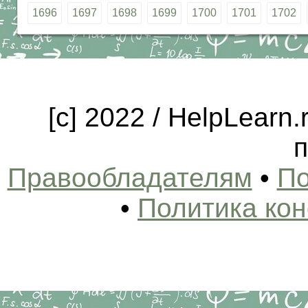
1696
1697
1698
1699
1700
1701
1702
[c] 2022 / HelpLearn
п
Правообладателям
•
По
•
Политика ко