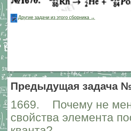
Другие задачи из этого сборника →
Предыдущая задача №
1669. Почему не мен
свойства элемента по
кванта?