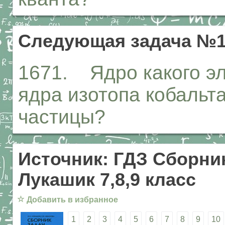
Следующая задача №1
1671. Ядро какого э
ядра изотопа кобальта
частицы?
Источник: ГДЗ Сборник
Лукашик 7,8,9 класс
☆
Добавить в избранное
1
2
3
4
5
6
7
8
9
10