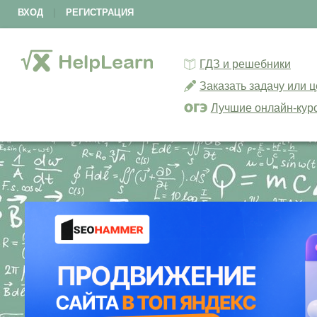
ВХОД
|
РЕГИСТРАЦИЯ
ГДЗ и решебники
Заказать задачу или 
Лучшие онлайн-кур