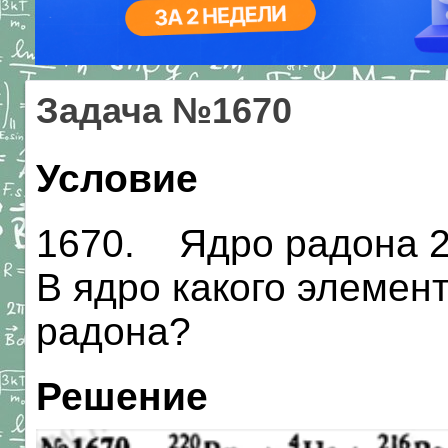
Задача №1670
Условие
1670. Ядро радона 2|
В ядро какого элемен
радона?
Решение