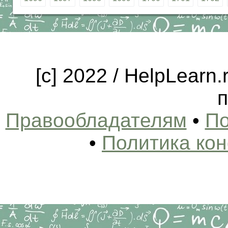
[c] 2022 / HelpLearn
п
Правообладателям
•
По
•
Политика ко