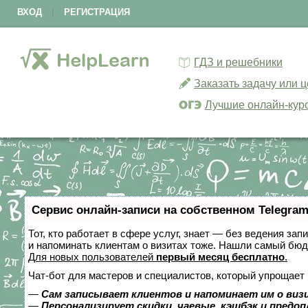
ВХОД
|
РЕГИСТРАЦИЯ
ГДЗ и решебники
Заказать задачу или 
Лучшие онлайн-кур
Сервис онлайн-записи на собственном Telegram
Тот, кто работает в сфере услуг, знает — без ведения зап
и напоминать клиентам о визитах тоже. Нашли самый бю
Для новых пользователей
первый месяц бесплатно
.
Чат-бот для мастеров и специалистов, который упрощает 
—
Сам записывает клиентов и напоминает им о виз
—
Персонализирует скидки, чаевые, кэшбэк и предо