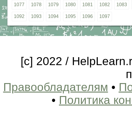
1077
1078
1079
1080
1081
1082
1083
1092
1093
1094
1095
1096
1097
[c] 2022 / HelpLearn
п
Правообладателям
•
По
•
Политика ко