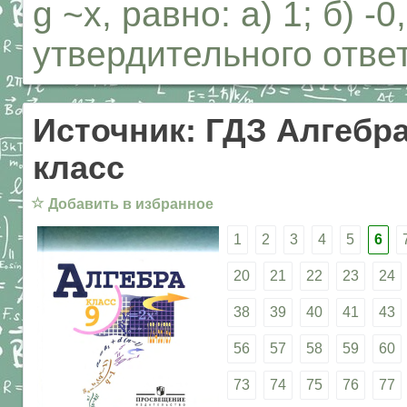
g ~х, равно: а) 1; б) -0
утвердительного ответ
Источник: ГДЗ Алгебра
класс
☆
Добавить в избранное
1
2
3
4
5
6
20
21
22
23
24
38
39
40
41
43
56
57
58
59
60
73
74
75
76
77