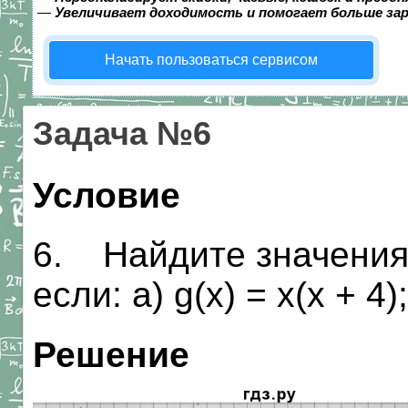
—
Увеличивает доходимость и помогает больше за
Начать пользоваться сервисом
Задача №6
Условие
6. Найдите значения х
если: a) g(x) = х(х + 4);
Решение