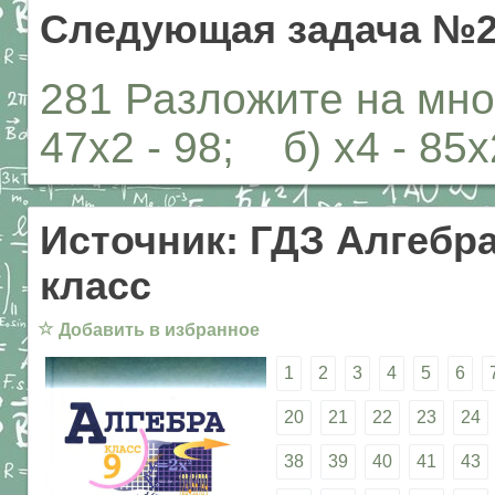
Следующая задача №2
281 Разложите на множ
47х2 - 98; б) х4 - 85х
Источник: ГДЗ Алгебра
класс
☆
Добавить в избранное
1
2
3
4
5
6
20
21
22
23
24
38
39
40
41
43