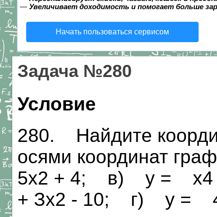
—
Увеличивает доходимость и помогает больше за
Начать пользоваться сервисом
Задача №280
Условие
280. Найдите коорди
осями координат граф
5х2 + 4; в) у = х4 
+ Зх2 - 10; г) у = 4