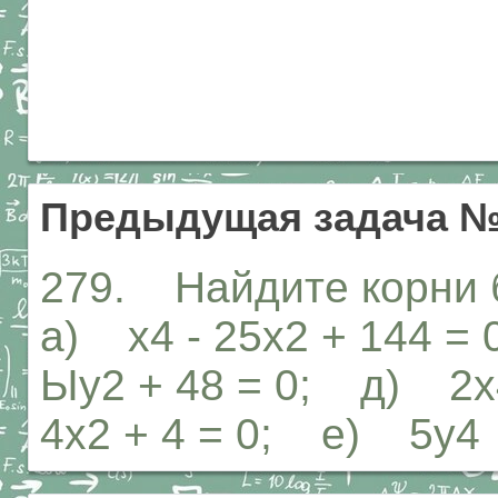
Предыдущая задача №
279. Найдите корни 
а) х4 - 25х2 + 144 = 0;
Ыу2 + 48 = 0; д) 2х
4х2 + 4 = 0; е) 5у4