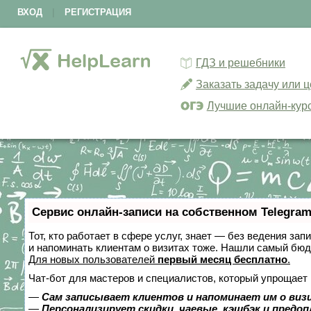
ВХОД
|
РЕГИСТРАЦИЯ
ГДЗ и решебники
Заказать задачу или 
Лучшие онлайн-кур
Сервис онлайн-записи на собственном Telegram
Тот, кто работает в сфере услуг, знает — без ведения зап
и напоминать клиентам о визитах тоже. Нашли самый бю
Для новых пользователей
первый месяц бесплатно
.
Чат-бот для мастеров и специалистов, который упрощает 
—
Сам записывает клиентов и напоминает им о виз
—
Персонализирует скидки, чаевые, кэшбэк и предо