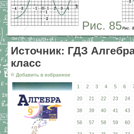
Рис. 85
Источник: ГДЗ Алгебра
класс
☆
Добавить в избранное
1
2
3
4
5
6
20
21
22
23
24
38
39
40
41
43
56
57
58
59
60