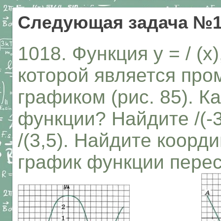
Следующая задача №1
1018. Функция у = / (
которой является пром
графиком (рис. 85). К
функции? Найдите /(-3), 
/(3,5). Найдите коорд
график функции перес