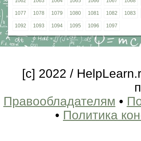
1062
1063
1064
1065
1066
1067
1068
1077
1078
1079
1080
1081
1082
1083
1092
1093
1094
1095
1096
1097
[c] 2022 / HelpLearn
п
Правообладателям
•
По
•
Политика ко