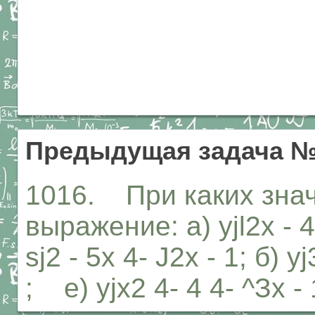
Предыдущая задача №
1016. При каких зна
выражение: а) yjl2x - 
sj2 - 5х 4- J2х - 1; б) y
; е) yjx2 4- 4 4- ^Зх -