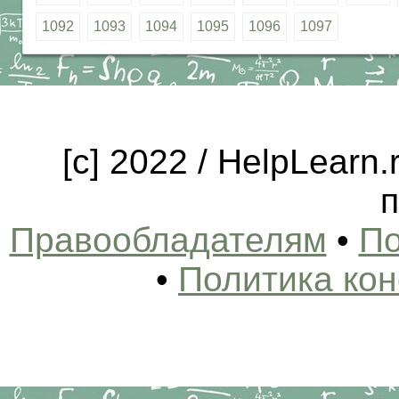
1092
1093
1094
1095
1096
1097
[c] 2022 / HelpLearn
п
Правообладателям
•
По
•
Политика ко