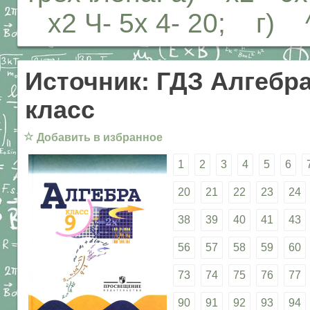
х2 Ч- 5х 4- 20; г) ^х
Источник: ГДЗ Алгебра
класс
☆
Добавить в избранное
1
2
3
4
5
6
20
21
22
23
24
38
39
40
41
43
56
57
58
59
60
73
74
75
76
77
90
91
92
93
94