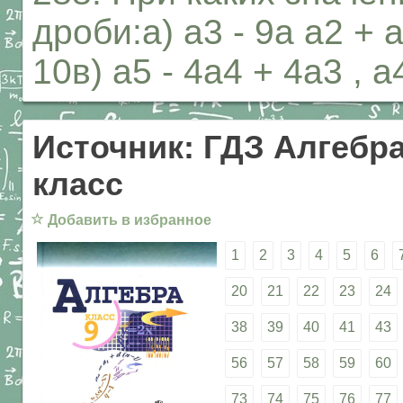
дроби:а) а3 - 9а а2 + а
10в) а5 - 4а4 + 4а3 , а
Источник: ГДЗ Алгебра
класс
☆
Добавить в избранное
1
2
3
4
5
6
20
21
22
23
24
38
39
40
41
43
56
57
58
59
60
73
74
75
76
77