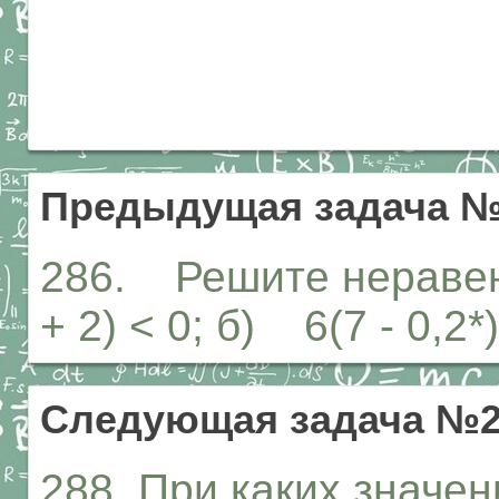
Предыдущая задача №
286. Решите неравенст
+ 2) < 0; б) 6(7 - 0,2*) 
Следующая задача №2
288. При каких значе