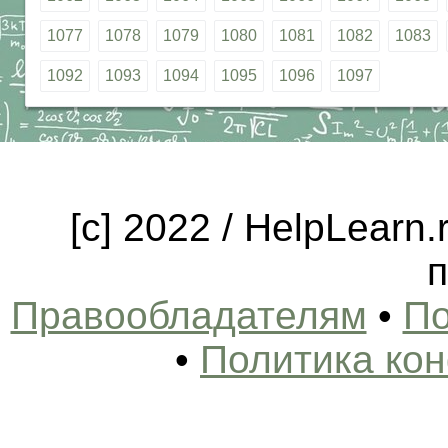
1077
1078
1079
1080
1081
1082
1083
1092
1093
1094
1095
1096
1097
[c] 2022 / HelpLearn
п
Правообладателям
•
По
•
Политика ко