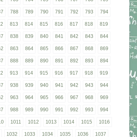
87
788
789
790
791
792
793
794
12
813
814
815
816
817
818
819
37
838
839
840
841
842
843
844
62
863
864
865
866
867
868
869
87
888
889
890
891
892
893
894
12
913
914
915
916
917
918
919
37
938
939
940
941
942
943
944
62
963
964
965
966
967
968
969
87
988
989
990
991
992
993
994
10
1011
1012
1013
1014
1015
1016
1032
1033
1034
1035
1036
1037