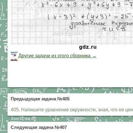
Другие задачи из этого сборника →
Предыдущая задача №405
405. Напишите уравнение окружности, зная, что ее центр н
Следующая задача №407