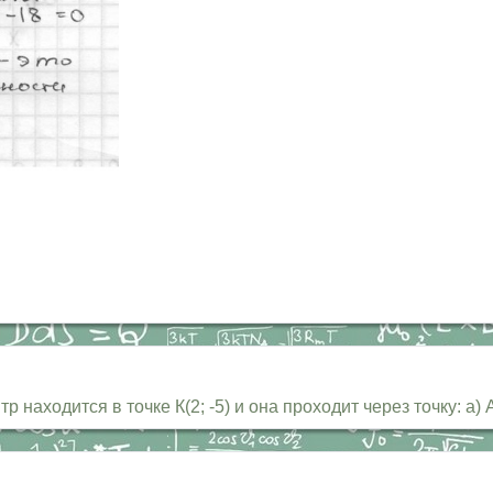
аходится в точке К(2; -5) и она проходит через точку: а) А(-1;