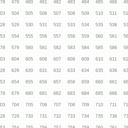
78
479
480
481
482
483
484
485
486
4
03
504
505
506
507
508
509
510
511
5
28
529
530
531
532
533
534
535
536
5
53
554
555
556
557
558
559
560
561
5
78
579
580
581
582
583
584
585
586
5
03
604
605
606
607
608
609
610
611
6
28
629
630
631
632
633
634
635
636
6
53
654
655
656
657
658
659
660
661
6
78
679
680
681
682
683
684
685
686
6
03
704
705
706
707
708
709
710
711
7
28
729
730
731
732
733
734
735
736
7
53
754
755
756
757
758
759
760
761
7