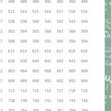
87
488
489
490
491
492
493
494
12
513
514
515
516
517
518
519
37
538
539
540
541
542
543
544
62
563
564
565
566
567
568
569
87
588
589
590
591
592
593
594
12
613
614
615
616
617
618
619
37
638
639
640
641
642
643
644
62
663
664
665
666
667
668
669
87
688
689
690
691
692
693
694
12
713
714
715
716
717
718
719
37
738
739
740
741
742
743
744
62
763
764
765
766
767
768
769