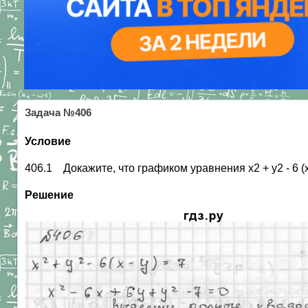
Задача №406
Условие
406.1 Докажите, что графиком уравнения х2 + у2 - 6 (х
Решение