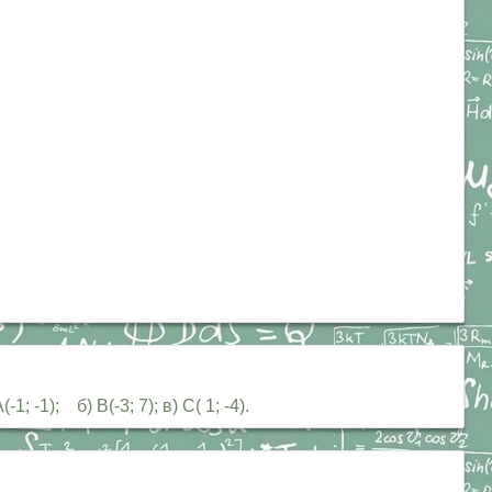
 -1); б) В(-3; 7); в) С( 1; -4).