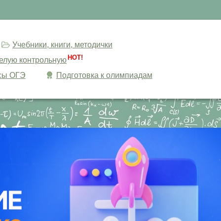
Учебники, книги, методички
HOT!
целую контрольную
сы ОГЭ
Подготовка к олимпиадам