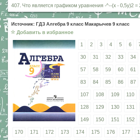
407. Что является графиком уравнения -^--(х - 0,5у
Источник: ГДЗ Алгебра 9 класс Макарычев 9 класс
☆
Добавить в избранное
1
2
3
4
5
6
30
31
32
33
34
57
58
59
60
61
83
84
85
86
87
107
108
109
110
128
129
130
131
149
150
151
152
170
171
172
173
174
175
176
177
1