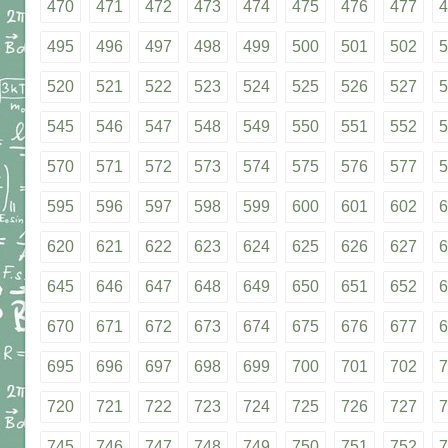
470
471
472
473
474
475
476
477
4
495
496
497
498
499
500
501
502
5
520
521
522
523
524
525
526
527
5
545
546
547
548
549
550
551
552
5
570
571
572
573
574
575
576
577
5
595
596
597
598
599
600
601
602
6
620
621
622
623
624
625
626
627
6
645
646
647
648
649
650
651
652
6
670
671
672
673
674
675
676
677
6
695
696
697
698
699
700
701
702
7
720
721
722
723
724
725
726
727
7
745
746
747
748
749
750
751
752
7