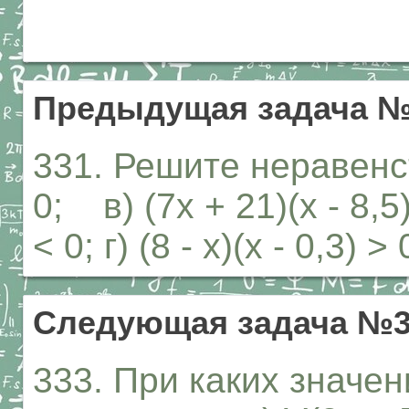
Предыдущая задача №
331. Решите неравенств
0; в) (7х + 21)(х - 8,5)
< 0; г) (8 - х)(х - 0,3) > 
Следующая задача №3
333. При каких значе