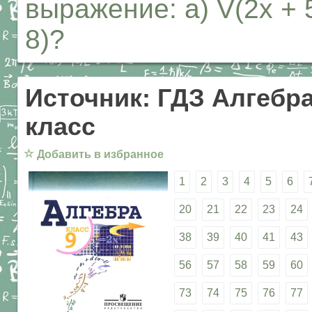
выражение: a) V(2х + 5)
8)?
Источник: ГДЗ Алгебра
класс
☆
Добавить в избранное
1
2
3
4
5
6
20
21
22
23
24
38
39
40
41
43
56
57
58
59
60
73
74
75
76
77