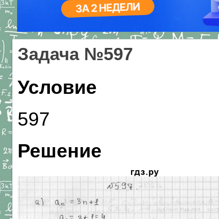
Задача №597
Условие
597
Решение