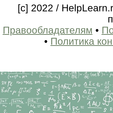
[c] 2022 / HelpLearn
п
Правообладателям
•
По
•
Политика ко