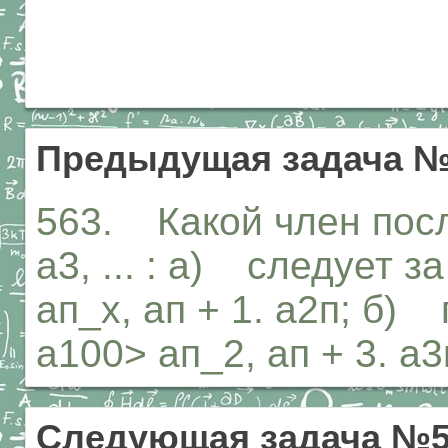
Предыдущая задача №
563. Какой член посл
а3, ... : а) следует з
ап_х, ап + 1. а2п; б)
а100> ап_2, ап + 3. а
Следующая задача №5