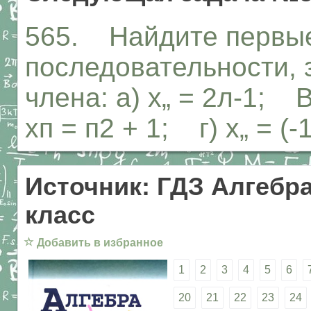
565. Найдите первые
последовательности, 
члена: а) х„ = 2л-1; 
хп = п2 + 1; г) х„ = (-1
Источник: ГДЗ Алгебра
класс
☆
Добавить в избранное
1
2
3
4
5
6
20
21
22
23
24