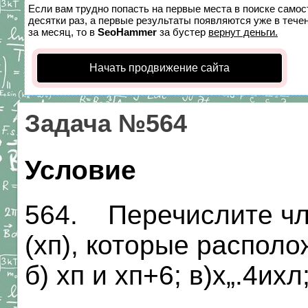
Если вам трудно попасть на первые места в поиске само
десятки раз, а первые результаты появляются уже в течен
за месяц, то в
SeoHammer
за бустер
вернут деньги.
Начать продвижение сайта
Задача №564
Условие
564. Перечислите чл
(хп), которые располо
б) хп и хп+6; в)х„.4ихл;