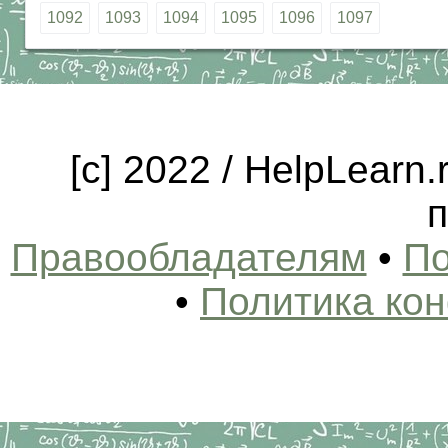
1092
1093
1094
1095
1096
1097
[c] 2022 / HelpLearn
п
Правообладателям
•
По
•
Политика ко