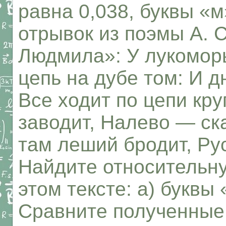
равна 0,038, буквы «
отрывок из поэмы А. 
Людмила»: У лукоморь
цепь на дубе том: И д
Все ходит по цепи кр
заводит, Налево — ска
там леший бродит, Рус
Найдите относительну
этом тексте: а) буквы 
Сравните полученные 