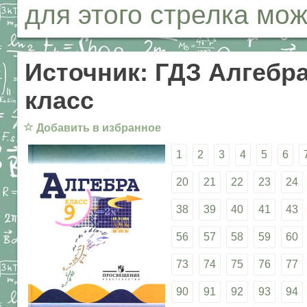
для этого стрелка мо
Источник: ГДЗ Алгебра
класс
☆
Добавить в избранное
1
2
3
4
5
6
20
21
22
23
24
38
39
40
41
43
56
57
58
59
60
73
74
75
76
77
90
91
92
93
94