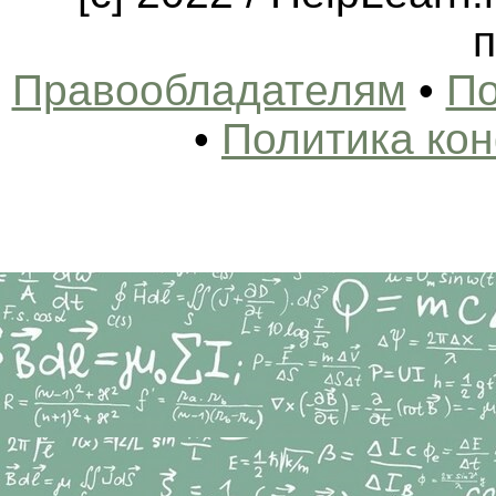
п
Правообладателям
•
По
•
Политика ко