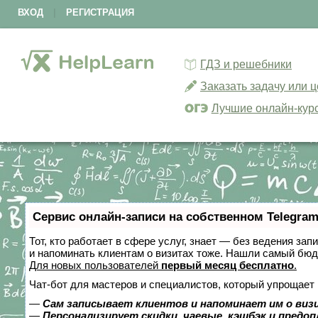
ВХОД
|
РЕГИСТРАЦИЯ
ГДЗ и решебники
Заказать задачу или 
Лучшие онлайн-кур
Сервис онлайн-записи на собственном Telegram
Тот, кто работает в сфере услуг, знает — без ведения зап
и напоминать клиентам о визитах тоже. Нашли самый бю
Для новых пользователей
первый месяц бесплатно
.
Чат-бот для мастеров и специалистов, который упрощает 
—
Сам записывает клиентов и напоминает им о виз
—
Персонализирует скидки, чаевые, кэшбэк и предо