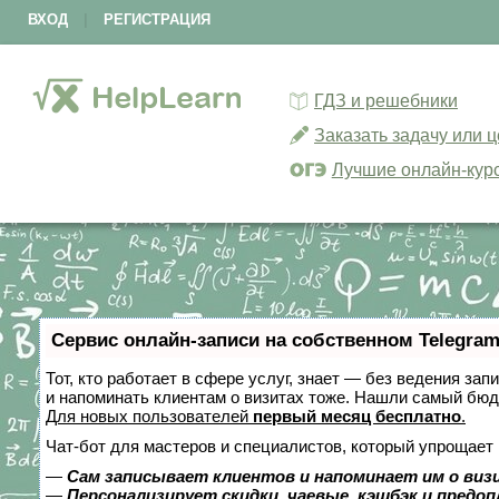
ВХОД
|
РЕГИСТРАЦИЯ
ГДЗ и решебники
Заказать задачу или 
Лучшие онлайн-кур
Сервис онлайн-записи на собственном Telegram
Тот, кто работает в сфере услуг, знает — без ведения зап
и напоминать клиентам о визитах тоже. Нашли самый бю
Для новых пользователей
первый месяц бесплатно
.
Чат-бот для мастеров и специалистов, который упрощает 
—
Сам записывает клиентов и напоминает им о виз
—
Персонализирует скидки, чаевые, кэшбэк и предо