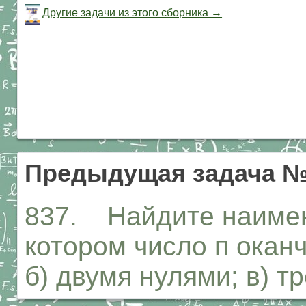
Другие задачи из этого сборника →
Предыдущая задача №
837. Найдите наимен
котором число п оканч
б) двумя нулями; в) т