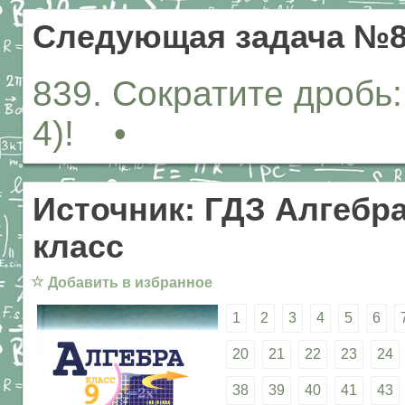
Следующая задача №8
839. Сократите дробь: 
4)! •
Источник: ГДЗ Алгебра
класс
☆
Добавить в избранное
1
2
3
4
5
6
20
21
22
23
24
38
39
40
41
43