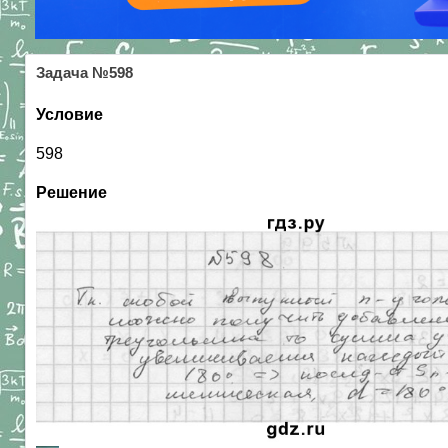
Задача №598
Условие
598
Решение