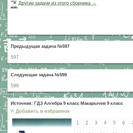
Другие задачи из этого сборника →
Предыдущая задача №597
597
Следующая задача №599
599
Источник: ГДЗ Алгебра 9 класс Макарычев 9 класс
☆
Добавить в избранное
1
2
3
4
5
6