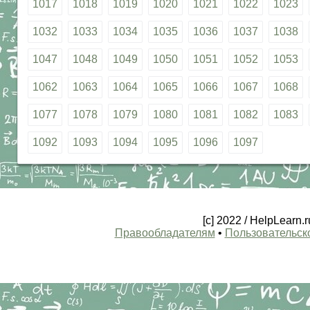
1017
1018
1019
1020
1021
1022
1023
1032
1033
1034
1035
1036
1037
1038
1047
1048
1049
1050
1051
1052
1053
1062
1063
1064
1065
1066
1067
1068
1077
1078
1079
1080
1081
1082
1083
1092
1093
1094
1095
1096
1097
[c] 2022 / HelpLearn
Правообладателям
•
Пользовательск