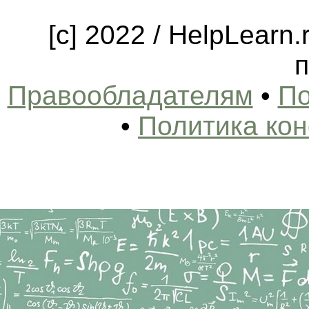
[c] 2022 / HelpLearn
п
Правообладателям
•
По
•
Политика ко