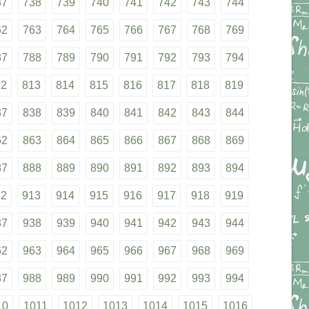
37
738
739
740
741
742
743
744
62
763
764
765
766
767
768
769
87
788
789
790
791
792
793
794
12
813
814
815
816
817
818
819
37
838
839
840
841
842
843
844
62
863
864
865
866
867
868
869
87
888
889
890
891
892
893
894
12
913
914
915
916
917
918
919
37
938
939
940
941
942
943
944
62
963
964
965
966
967
968
969
87
988
989
990
991
992
993
994
10
1011
1012
1013
1014
1015
1016