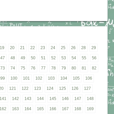
19
20
21
22
23
24
25
26
28
29
47
48
49
50
51
52
53
54
55
56
73
74
75
76
77
78
79
80
81
82
99
100
101
102
103
104
105
106
20
121
122
123
124
125
126
127
141
142
143
144
145
146
147
148
162
163
164
165
166
167
168
169