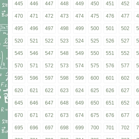
445
446
447
448
449
450
451
452
4
470
471
472
473
474
475
476
477
4
495
496
497
498
499
500
501
502
5
520
521
522
523
524
525
526
527
5
545
546
547
548
549
550
551
552
5
570
571
572
573
574
575
576
577
5
595
596
597
598
599
600
601
602
6
620
621
622
623
624
625
626
627
6
645
646
647
648
649
650
651
652
6
670
671
672
673
674
675
676
677
6
695
696
697
698
699
700
701
702
7