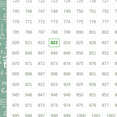
720
721
722
723
724
725
726
727
7
745
746
747
748
749
750
751
752
7
770
771
772
773
774
775
776
777
7
795
796
797
798
799
800
801
802
8
820
821
822
823
824
825
826
827
8
845
846
847
848
849
850
851
852
8
870
871
872
873
874
875
876
877
8
895
896
897
898
899
900
901
902
9
920
921
922
923
924
925
926
927
9
945
946
947
948
949
950
951
952
9
970
971
972
973
974
975
976
977
9
995
996
997
998
999
1000
1001
1002