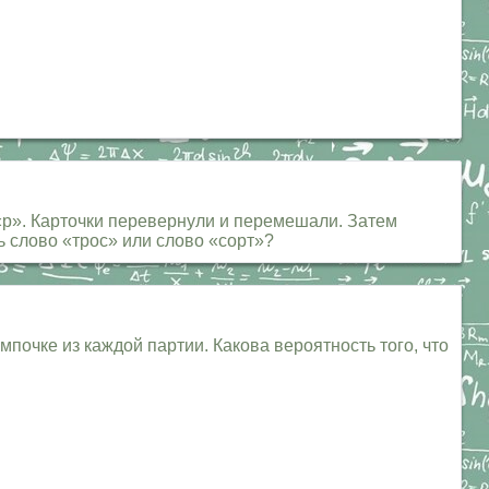
 «р». Карточки перевернули и перемешали. Затем
сь слово «трос» или слово «сорт»?
почке из каждой партии. Какова вероятность того, что