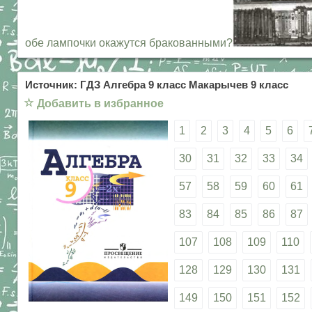
обе лампочки окажутся бракованными?
Источник: ГДЗ Алгебра 9 класс Макарычев 9 класс
☆
Добавить в избранное
1
2
3
4
5
6
30
31
32
33
34
57
58
59
60
61
83
84
85
86
87
107
108
109
110
128
129
130
131
149
150
151
152