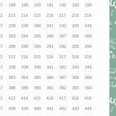
87
188
189
190
191
192
193
194
12
213
214
215
216
217
218
219
37
238
239
240
241
242
243
244
62
263
264
265
266
267
268
269
87
288
289
290
291
292
293
294
12
313
314
315
316
317
318
319
37
338
339
340
341
342
343
344
62
363
364
365
366
367
368
369
87
388
389
390
391
392
393
394
12
413
414
415
416
417
418
419
37
438
439
440
441
442
443
444