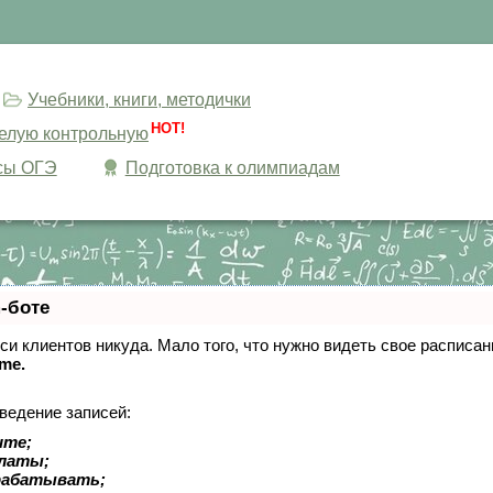
Учебники, книги, методички
HOT!
целую контрольную
сы ОГЭ
Подготовка к олимпиадам
-боте
писи клиентов никуда. Мало того, что нужно видеть свое расписа
ime.
ведение записей:
ите;
платы;
рабатывать;