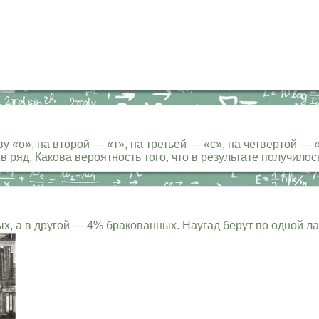
у «о», на второй — «т», на третьей — «с», на четвертой —
в ряд. Какова вероятность того, что в результате получило
 а в другой — 4% бракованных. Наугад берут по одной лам