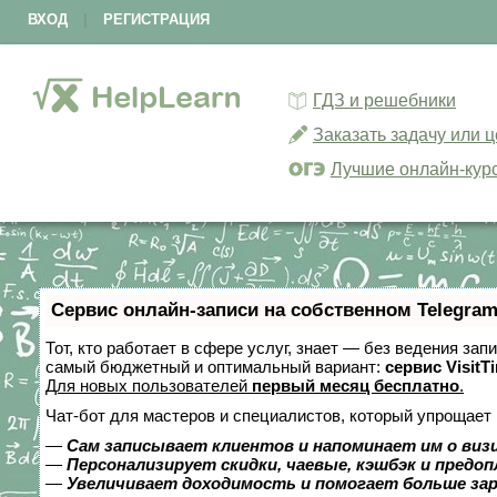
ВХОД
|
РЕГИСТРАЦИЯ
ГДЗ и решебники
Заказать задачу или 
Лучшие онлайн-кур
Сервис онлайн-записи на собственном Telegram
Тот, кто работает в сфере услуг, знает — без ведения за
самый бюджетный и оптимальный вариант:
сервис VisitT
Для новых пользователей
первый месяц бесплатно
.
Чат-бот для мастеров и специалистов, который упрощает 
—
Сам записывает клиентов и напоминает им о виз
—
Персонализирует скидки, чаевые, кэшбэк и предо
—
Увеличивает доходимость и помогает больше за