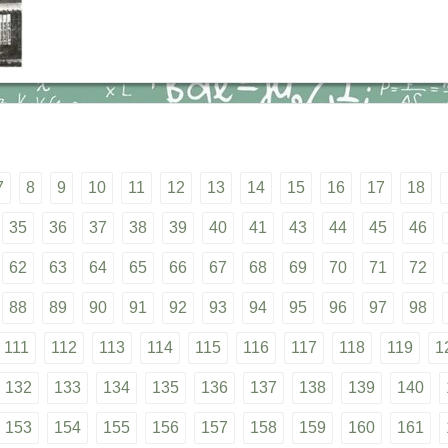
7
8
9
10
11
12
13
14
15
16
17
18
35
36
37
38
39
40
41
43
44
45
46
62
63
64
65
66
67
68
69
70
71
72
88
89
90
91
92
93
94
95
96
97
98
111
112
113
114
115
116
117
118
119
1
132
133
134
135
136
137
138
139
140
153
154
155
156
157
158
159
160
161