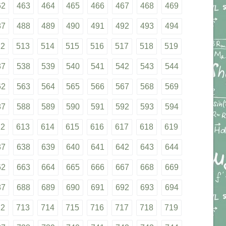
62
463
464
465
466
467
468
469
87
488
489
490
491
492
493
494
12
513
514
515
516
517
518
519
37
538
539
540
541
542
543
544
62
563
564
565
566
567
568
569
87
588
589
590
591
592
593
594
12
613
614
615
616
617
618
619
37
638
639
640
641
642
643
644
62
663
664
665
666
667
668
669
87
688
689
690
691
692
693
694
12
713
714
715
716
717
718
719