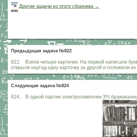
Другие задачи из этого сборника →
Предыдущая задача №822
822. Взяли четыре карточки. На первой написали букв
открыли наугад одну карточку за другой и положили их 
Следующая задача №824
824. В одной партии электролампочек 3% бракованных,