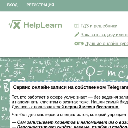
ВХОД
|
РЕГИСТРАЦИЯ
ГДЗ и решебники
Заказать задачу или 
Лучшие онлайн-кур
Сервис онлайн-записи на собственном Telegram
Тот, кто работает в сфере услуг, знает — без ведения зап
и напоминать клиентам о визитах тоже. Нашли самый бю
Для новых пользователей
первый месяц бесплатно
.
Чат-бот для мастеров и специалистов, который упрощает 
—
Сам записывает клиентов и напоминает им о виз
—
Персонализирует скидки, чаевые, кэшбэк и предо