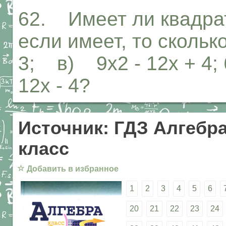
62. Имеет ли квадра
если имеет, то сколько
3; в) 9х2 - 12х + 4;
12х - 4?
Источник: ГДЗ Алгебра
класс
☆
Добавить в избранное
1
2
3
4
5
6
20
21
22
23
24