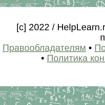
[c] 2022 / HelpLearn
п
Правообладателям
•
По
•
Политика ко