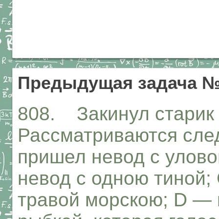
Предыдущая задача №
808. Закинул старик 
Рассматриваются сле
пришел невод с улов
невод с одною тиной;
травой морскою; D — 