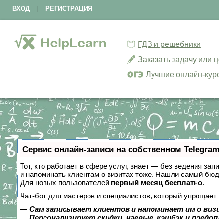
ВХОД
|
РЕГИСТРАЦИЯ
ГДЗ и решебники
Заказать задачу или 
Лучшие онлайн-кур
Сервис онлайн-записи на собственном Telegram
Тот, кто работает в сфере услуг, знает — без ведения зап
и напоминать клиентам о визитах тоже. Нашли самый бю
Для новых пользователей
первый месяц бесплатно
.
Чат-бот для мастеров и специалистов, который упрощает 
—
Сам записывает клиентов и напоминает им о виз
—
Персонализирует скидки, чаевые, кэшбэк и предо