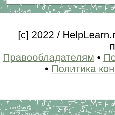
[c] 2022 / HelpLearn
п
Правообладателям
•
По
•
Политика ко