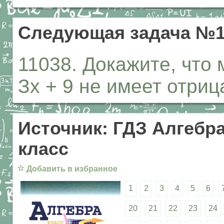
Следующая задача №1
11038. Докажите, что 
Зх + 9 не имеет отриц
Источник: ГДЗ Алгебра
класс
☆
Добавить в избранное
1
2
3
4
5
6
20
21
22
23
24