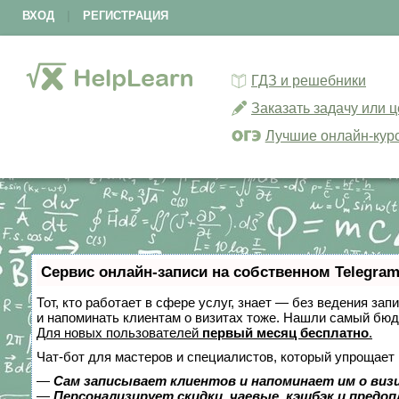
ВХОД
|
РЕГИСТРАЦИЯ
ГДЗ и решебники
Заказать задачу или 
Лучшие онлайн-кур
Сервис онлайн-записи на собственном Telegram
Тот, кто работает в сфере услуг, знает — без ведения зап
и напоминать клиентам о визитах тоже. Нашли самый бю
Для новых пользователей
первый месяц бесплатно
.
Чат-бот для мастеров и специалистов, который упрощает 
—
Сам записывает клиентов и напоминает им о виз
—
Персонализирует скидки, чаевые, кэшбэк и предо