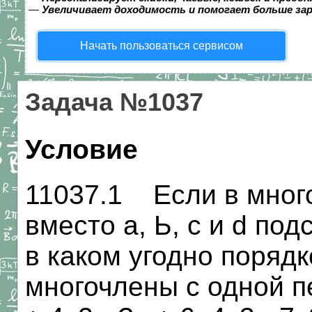
—
Увеличивает доходимость и помогает больше за
Начать пользоваться сервисом
Задача №1037
Условие
11037.1 Если в много
вместо а, Ь, с и d подс
в каком угодно порядк
многочлены с одной п