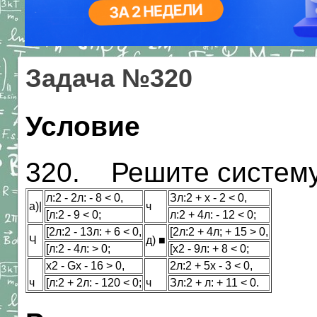
Задача №320
Условие
320. Решите систему
л:2 - 2л: - 8 < 0,
Зл:2 + х - 2 < 0,
а)|
ч
[л:2 - 9 < 0;
л:2 + 4л: - 12 < 0;
[2л:2 - 13л: + 6 < 0,
[2л:2 + 4л; + 15 > 0,
Ч
д) ■
[л:2 - 4л: > 0;
[х2 - 9л: + 8 < 0;
х2 - Gx - 16 > 0,
2л:2 + 5х - 3 < 0,
ч
[л:2 + 2л: - 120 < 0;
ч
Зл:2 + л: + 11 < 0.