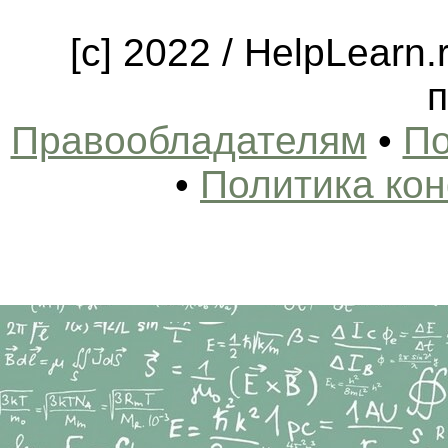
[c] 2022 / HelpLearn
п
Правообладателям
•
По
•
Политика ко