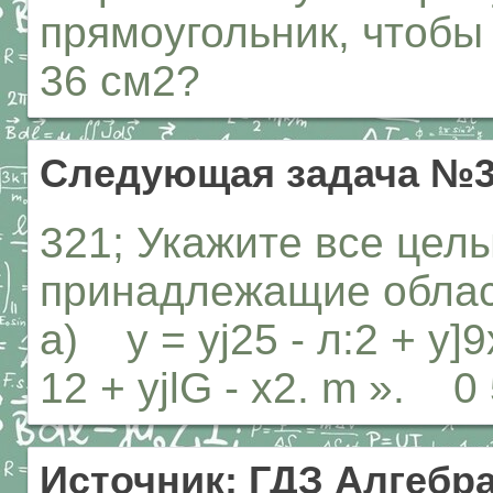
прямоугольник, чтобы
36 см2?
Следующая задача №3
321; Укажите все целы
принадлежащие облас
а) у = yj25 - л:2 + у]9х
12 + yjlG - х2. m ». 0
Источник: ГДЗ Алгебра