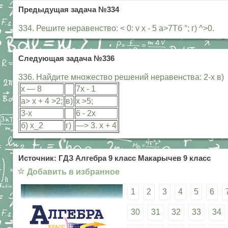
Предыдущая задача №334
334. Решите неравенство: < 0: v х - 5 а>7Тб °; г) ^>0.
Следующая задача №336
336. Найдите множество решений неравенства: 2-х в) 
х — 8
7х - 1
а> х + 4 >2;
в)
х >5;
3-х
6 - 2х
б) х_2
г)
—> 3. х + 4
Источник: ГДЗ Алгебра 9 класс Макарычев 9 класс
☆
Добавить в избранное
1
2
3
4
5
6
30
31
32
33
34