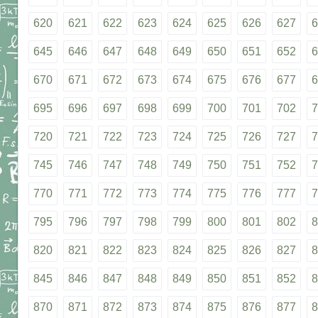
620
621
622
623
624
625
626
627
6
645
646
647
648
649
650
651
652
6
670
671
672
673
674
675
676
677
6
695
696
697
698
699
700
701
702
7
720
721
722
723
724
725
726
727
7
745
746
747
748
749
750
751
752
7
770
771
772
773
774
775
776
777
7
795
796
797
798
799
800
801
802
8
820
821
822
823
824
825
826
827
8
845
846
847
848
849
850
851
852
8
870
871
872
873
874
875
876
877
8