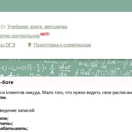
Учебники, книги, методички
HOT!
целую контрольную
сы ОГЭ
Подготовка к олимпиадам
-боте
писи клиентов никуда. Мало того, что нужно видеть свое расписа
ime.
ведение записей:
ите;
платы;
рабатывать;