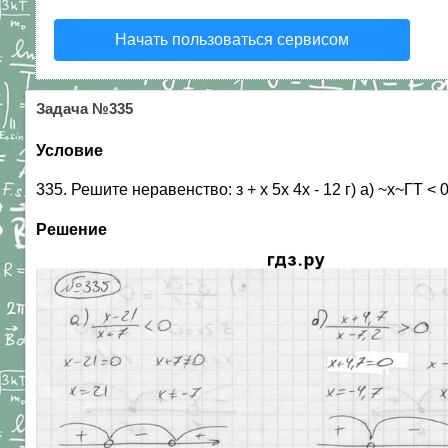
Начать пользоваться сервисом
Задача №335
Условие
335. Решите неравенство: з + х 5х 4х - 12 г) а) ~х~ГТ < 0
Решение