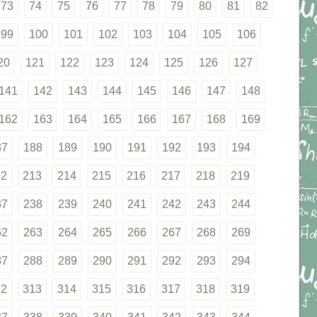
73
74
75
76
77
78
79
80
81
82
99
100
101
102
103
104
105
106
20
121
122
123
124
125
126
127
141
142
143
144
145
146
147
148
162
163
164
165
166
167
168
169
87
188
189
190
191
192
193
194
12
213
214
215
216
217
218
219
37
238
239
240
241
242
243
244
62
263
264
265
266
267
268
269
87
288
289
290
291
292
293
294
12
313
314
315
316
317
318
319