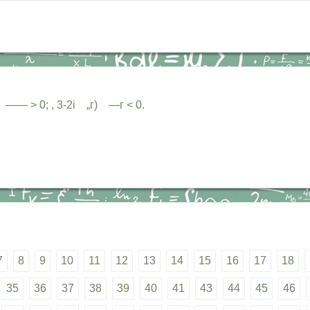
—— > 0; , 3-2i „г) —г < 0.
7
8
9
10
11
12
13
14
15
16
17
18
35
36
37
38
39
40
41
43
44
45
46