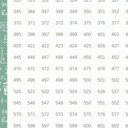
320
321
322
323
324
325
326
327
3
345
346
347
348
349
350
351
352
3
370
371
372
373
374
375
376
377
3
395
396
397
398
399
400
401
402
4
420
421
422
423
424
425
426
427
4
445
446
447
448
449
450
451
452
4
470
471
472
473
474
475
476
477
4
495
496
497
498
499
500
501
502
5
520
521
522
523
524
525
526
527
5
545
546
547
548
549
550
551
552
5
570
571
572
573
574
575
576
577
5
595
596
597
598
599
600
601
602
6