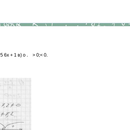
5 6х + 1 в) о . > 0;< 0.