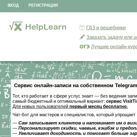
ВХОД
|
РЕГИСТРАЦИЯ
ГДЗ и решебники
Заказать задачу или 
Лучшие онлайн-кур
Сервис онлайн-записи на собственном Telegram
Тот, кто работает в сфере услуг, знает — без ведения за
самый бюджетный и оптимальный вариант:
сервис VisitT
Для новых пользователей
первый месяц бесплатно
.
Чат-бот для мастеров и специалистов, который упрощает 
—
Сам записывает клиентов и напоминает им о виз
—
Персонализирует скидки, чаевые, кэшбэк и предо
—
Увеличивает доходимость и помогает больше за