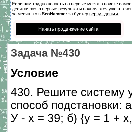
Если вам трудно попасть на первые места в поиске само
десятки раз, а первые результаты появляются уже в течен
за месяц, то в
SeoHammer
за бустер
вернут деньги.
Начать продвижение сайта
Задача №430
Условие
430. Решите систему 
способ подстановки: а)
У - х = 39; б) {у = 1 + х