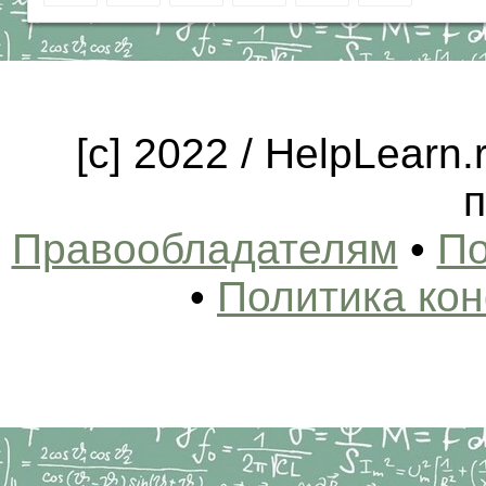
[c] 2022 / HelpLearn
п
Правообладателям
•
По
•
Политика ко