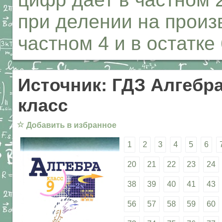
при делении на произ
частном 4 и в остатке
Источник: ГДЗ Алгебра
класс
☆
Добавить в избранное
1
2
3
4
5
6
20
21
22
23
24
38
39
40
41
43
56
57
58
59
60