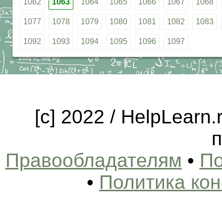
1062
1063
1064
1065
1066
1067
1068
1077
1078
1079
1080
1081
1082
1083
1092
1093
1094
1095
1096
1097
[c] 2022 / HelpLearn
п
Правообладателям
•
По
•
Политика ко