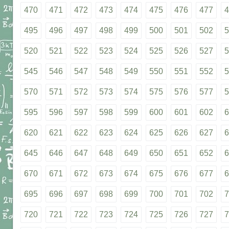
470
471
472
473
474
475
476
477
4
495
496
497
498
499
500
501
502
5
520
521
522
523
524
525
526
527
5
545
546
547
548
549
550
551
552
5
570
571
572
573
574
575
576
577
5
595
596
597
598
599
600
601
602
6
620
621
622
623
624
625
626
627
6
645
646
647
648
649
650
651
652
6
670
671
672
673
674
675
676
677
6
695
696
697
698
699
700
701
702
7
720
721
722
723
724
725
726
727
7