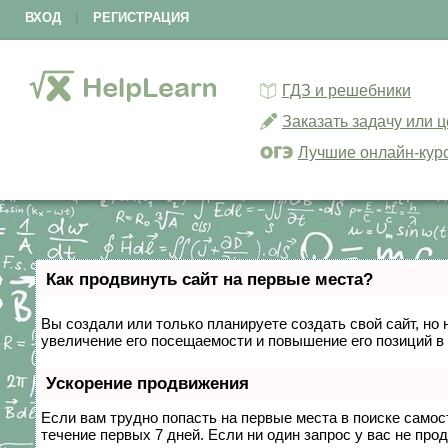
ВХОД
|
РЕГИСТРАЦИЯ
ГДЗ и решебники
Заказать задачу или 
Лучшие онлайн-кур
Как продвинуть сайт на первые места?
Вы создали или только планируете создать свой сайт, но 
увеличение его посещаемости и повышение его позиций в
Ускорение продвижения
Если вам трудно попасть на первые места в поиске само
течение первых 7 дней. Если ни один запрос у вас не прод