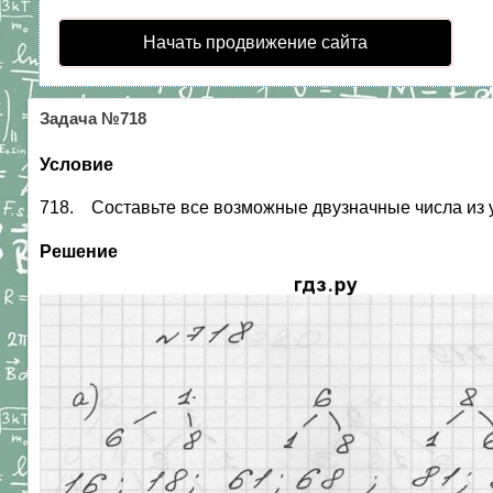
Начать продвижение сайта
Задача №718
Условие
718. Составьте все возможные двузначные числа из указ
Решение