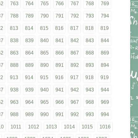
62
763
764
765
766
767
768
769
87
788
789
790
791
792
793
794
12
813
814
815
816
817
818
819
37
838
839
840
841
842
843
844
62
863
864
865
866
867
868
869
87
888
889
890
891
892
893
894
12
913
914
915
916
917
918
919
37
938
939
940
941
942
943
944
62
963
964
965
966
967
968
969
87
988
989
990
991
992
993
994
10
1011
1012
1013
1014
1015
1016