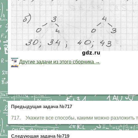
Другие задачи из этого сборника →
Предыдущая задача №717
717. Укажите все способы, какими можно разложить три
Следующая задача №719