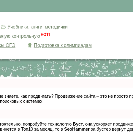
Учебники, книги, методички
HOT!
целую контрольную
сы ОГЭ
Подготовка к олимпиадам
не знаете, как продвигать? Продвижение сайта – это не просто
 поисковых системах.
стоятельно, попробуйте технологию
Буст
, она ускоряет продвиж
винется в Топ10 за месяц, то в
SeoHammer
за бустер
вернут де