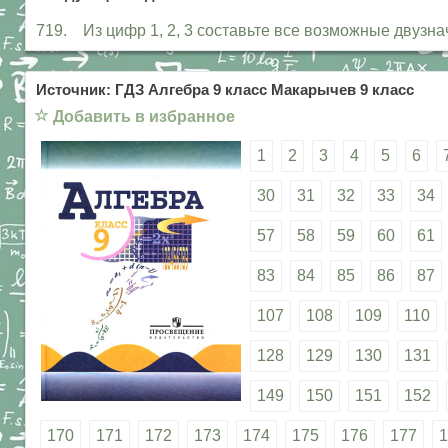
719. Из цифр 1, 2, 3 составьте все возможные двузна
Источник: ГДЗ Алгебра 9 класс Макарычев 9 класс
☆
Добавить в избранное
1
2
3
4
5
6
30
31
32
33
34
57
58
59
60
61
83
84
85
86
87
107
108
109
110
128
129
130
131
149
150
151
152
170
171
172
173
174
175
176
177
1