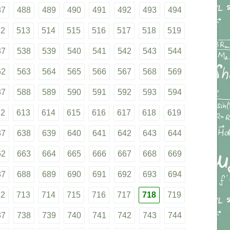
87
488
489
490
491
492
493
494
12
513
514
515
516
517
518
519
37
538
539
540
541
542
543
544
62
563
564
565
566
567
568
569
87
588
589
590
591
592
593
594
12
613
614
615
616
617
618
619
37
638
639
640
641
642
643
644
62
663
664
665
666
667
668
669
87
688
689
690
691
692
693
694
12
713
714
715
716
717
718
719
37
738
739
740
741
742
743
744