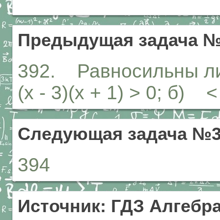
Предыдущая задача №
392. Равносильны ли 
(х - 3)(х + 1) > 0; б) < 
Следующая задача №3
394
Источник: ГДЗ Алгебра