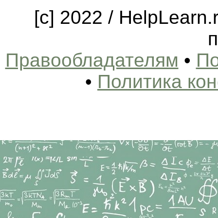
[c] 2022 / HelpLearn
п
Правообладателям
•
По
•
Политика ко