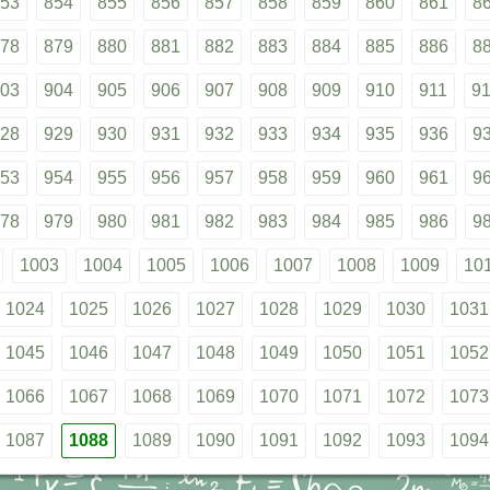
53
854
855
856
857
858
859
860
861
8
78
879
880
881
882
883
884
885
886
8
03
904
905
906
907
908
909
910
911
9
28
929
930
931
932
933
934
935
936
9
53
954
955
956
957
958
959
960
961
9
78
979
980
981
982
983
984
985
986
9
1003
1004
1005
1006
1007
1008
1009
10
1024
1025
1026
1027
1028
1029
1030
1031
1045
1046
1047
1048
1049
1050
1051
1052
1066
1067
1068
1069
1070
1071
1072
1073
1087
1088
1089
1090
1091
1092
1093
1094