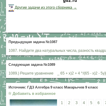
Другие задачи из этого сборника →
Предыдущая задача №1087
1087. Найдите два натуральных числа, разность квадр
Следующая задача №1089
1089.) Решите уравнение _ 65 + х)2 + 4 ^/(65 - х)2 - 5у]б
Источник: ГДЗ Алгебра 9 класс Макарычев 9 класс
☆
Добавить в избранное
1
2
3
4
5
6