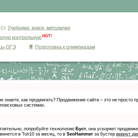
Учебники, книги, методички
HOT!
целую контрольную
сы ОГЭ
Подготовка к олимпиадам
не знаете, как продвигать? Продвижение сайта – это не просто
 поисковых системах.
стоятельно, попробуйте технологию
Буст
, она ускоряет продвиж
винется в Топ10 за месяц, то в
SeoHammer
за бустер
вернут де