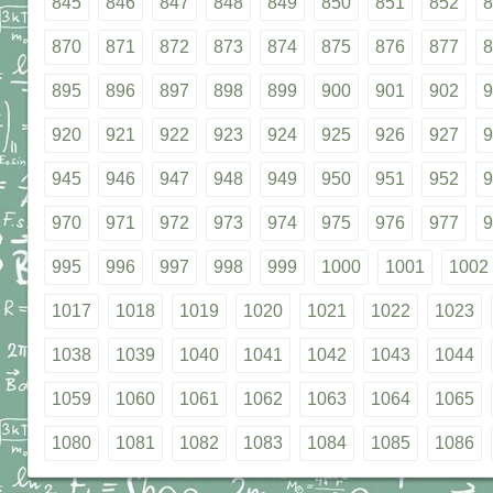
845
846
847
848
849
850
851
852
8
870
871
872
873
874
875
876
877
8
895
896
897
898
899
900
901
902
9
920
921
922
923
924
925
926
927
9
945
946
947
948
949
950
951
952
9
970
971
972
973
974
975
976
977
9
995
996
997
998
999
1000
1001
1002
1017
1018
1019
1020
1021
1022
1023
1038
1039
1040
1041
1042
1043
1044
1059
1060
1061
1062
1063
1064
1065
1080
1081
1082
1083
1084
1085
1086