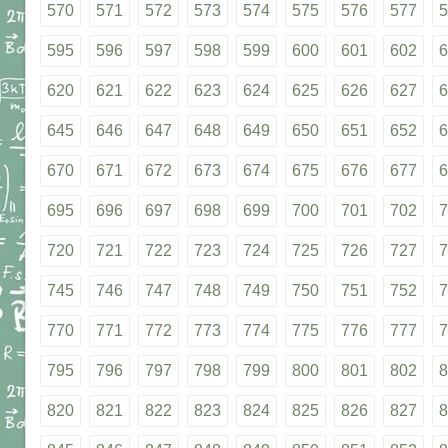
570
571
572
573
574
575
576
577
5
595
596
597
598
599
600
601
602
6
620
621
622
623
624
625
626
627
6
645
646
647
648
649
650
651
652
6
670
671
672
673
674
675
676
677
6
695
696
697
698
699
700
701
702
7
720
721
722
723
724
725
726
727
7
745
746
747
748
749
750
751
752
7
770
771
772
773
774
775
776
777
7
795
796
797
798
799
800
801
802
8
820
821
822
823
824
825
826
827
8