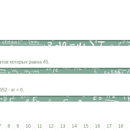
атов которых равна 45.
52 - хг = 0.
7
8
9
10
11
12
13
14
15
16
17
18