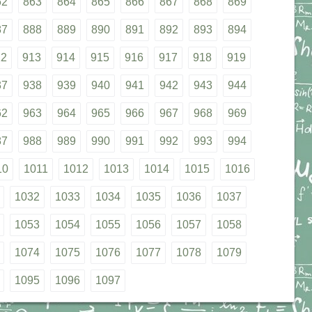
62
863
864
865
866
867
868
869
87
888
889
890
891
892
893
894
12
913
914
915
916
917
918
919
37
938
939
940
941
942
943
944
62
963
964
965
966
967
968
969
87
988
989
990
991
992
993
994
10
1011
1012
1013
1014
1015
1016
1032
1033
1034
1035
1036
1037
1053
1054
1055
1056
1057
1058
1074
1075
1076
1077
1078
1079
1095
1096
1097