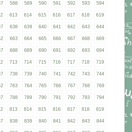
87
588
589
590
591
592
593
594
12
613
614
615
616
617
618
619
37
638
639
640
641
642
643
644
62
663
664
665
666
667
668
669
87
688
689
690
691
692
693
694
12
713
714
715
716
717
718
719
37
738
739
740
741
742
743
744
62
763
764
765
766
767
768
769
87
788
789
790
791
792
793
794
12
813
814
815
816
817
818
819
37
838
839
840
841
842
843
844