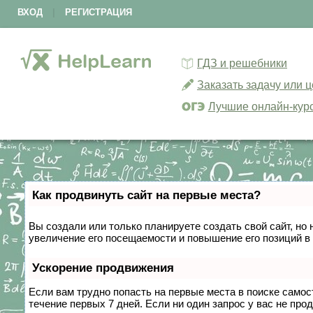
ВХОД
|
РЕГИСТРАЦИЯ
ГДЗ и решебники
Заказать задачу или 
Лучшие онлайн-кур
Как продвинуть сайт на первые места?
Вы создали или только планируете создать свой сайт, но 
увеличение его посещаемости и повышение его позиций в
Ускорение продвижения
Если вам трудно попасть на первые места в поиске само
течение первых 7 дней. Если ни один запрос у вас не прод