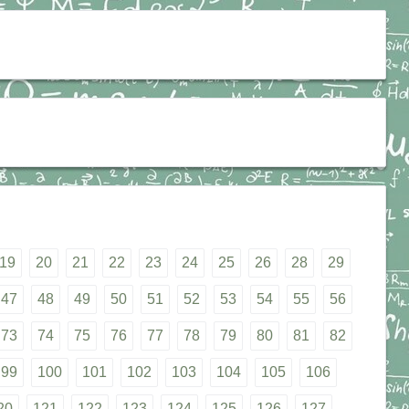
19
20
21
22
23
24
25
26
28
29
47
48
49
50
51
52
53
54
55
56
73
74
75
76
77
78
79
80
81
82
99
100
101
102
103
104
105
106
20
121
122
123
124
125
126
127