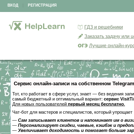
ВХОД
|
РЕГИСТРАЦИЯ
ГДЗ и решебники
Заказать задачу или 
Лучшие онлайн-кур
Сервис онлайн-записи на собственном Telegram
Тот, кто работает в сфере услуг, знает — без ведения за
самый бюджетный и оптимальный вариант:
сервис VisitT
Для новых пользователей
первый месяц бесплатно
.
Чат-бот для мастеров и специалистов, который упрощает 
—
Сам записывает клиентов и напоминает им о виз
—
Персонализирует скидки, чаевые, кэшбэк и предо
—
Увеличивает доходимость и помогает больше за