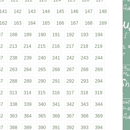
141
142
143
144
145
146
147
148
162
163
164
165
166
167
168
169
87
188
189
190
191
192
193
194
12
213
214
215
216
217
218
219
37
238
239
240
241
242
243
244
62
263
264
265
266
267
268
269
87
288
289
290
291
292
293
294
12
313
314
315
316
317
318
319
37
338
339
340
341
342
343
344
62
363
364
365
366
367
368
369
87
388
389
390
391
392
393
394