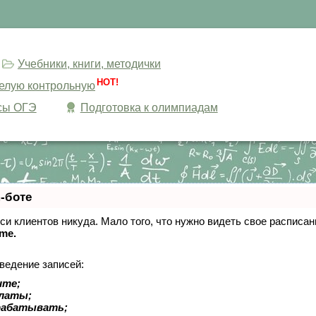
Учебники, книги, методички
HOT!
целую контрольную
сы ОГЭ
Подготовка к олимпиадам
-боте
писи клиентов никуда. Мало того, что нужно видеть свое расписа
ime.
ведение записей:
ите;
платы;
рабатывать;