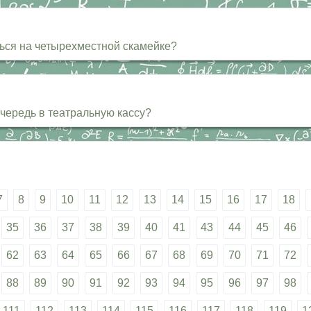
ться на четырехместной скамейке?
чередь в театральную кассу?
7
8
9
10
11
12
13
14
15
16
17
18
35
36
37
38
39
40
41
43
44
45
46
62
63
64
65
66
67
68
69
70
71
72
88
89
90
91
92
93
94
95
96
97
98
111
112
113
114
115
116
117
118
119
1