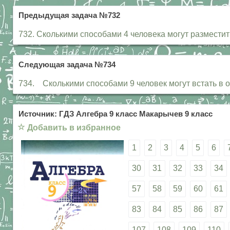
Предыдущая задача №732
732. Сколькими способами 4 человека могут размести
Следующая задача №734
734. Сколькими способами 9 человек могут встать в о
Источник: ГДЗ Алгебра 9 класс Макарычев 9 класс
☆
Добавить в избранное
1
2
3
4
5
6
30
31
32
33
34
57
58
59
60
61
83
84
85
86
87
107
108
109
110