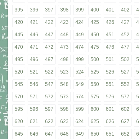
395
396
397
398
399
400
401
402
4
420
421
422
423
424
425
426
427
4
445
446
447
448
449
450
451
452
4
470
471
472
473
474
475
476
477
4
495
496
497
498
499
500
501
502
5
520
521
522
523
524
525
526
527
5
545
546
547
548
549
550
551
552
5
570
571
572
573
574
575
576
577
5
595
596
597
598
599
600
601
602
6
620
621
622
623
624
625
626
627
6
645
646
647
648
649
650
651
652
6