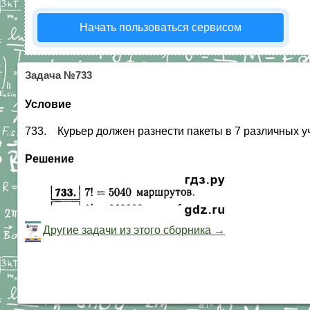
Начать пользоваться сервисом
Задача №733
Условие
733. Курьер должен разнести пакеты в 7 различных 
Решение
Другие задачи из этого сборника →