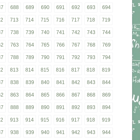
87
688
689
690
691
692
693
694
12
713
714
715
716
717
718
719
37
738
739
740
741
742
743
744
62
763
764
765
766
767
768
769
87
788
789
790
791
792
793
794
12
813
814
815
816
817
818
819
37
838
839
840
841
842
843
844
62
863
864
865
866
867
868
869
87
888
889
890
891
892
893
894
12
913
914
915
916
917
918
919
37
938
939
940
941
942
943
944