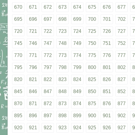
670
671
672
673
674
675
676
677
6
695
696
697
698
699
700
701
702
7
720
721
722
723
724
725
726
727
7
745
746
747
748
749
750
751
752
7
770
771
772
773
774
775
776
777
7
795
796
797
798
799
800
801
802
8
820
821
822
823
824
825
826
827
8
845
846
847
848
849
850
851
852
8
870
871
872
873
874
875
876
877
8
895
896
897
898
899
900
901
902
9
920
921
922
923
924
925
926
927
9