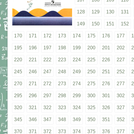
128
129
130
131
149
150
151
152
170
171
172
173
174
175
176
177
1
195
196
197
198
199
200
201
202
2
220
221
222
223
224
225
226
227
2
245
246
247
248
249
250
251
252
2
270
271
272
273
274
275
276
277
2
295
296
297
298
299
300
301
302
3
320
321
322
323
324
325
326
327
3
345
346
347
348
349
350
351
352
3
370
371
372
373
374
375
376
377
3