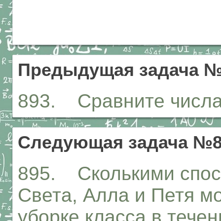
Предыдущая задача №
893. Сравните числа: а
Следующая задача №8
895. Сколькими спосо
Света, Алла и Петя мо
уборке класса в тече