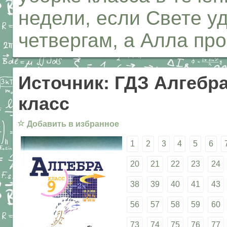
недели, если Свете у
четвергам, а Алла про
Источник: ГДЗ Алгебра
класс
☆
Добавить в избранное
1
2
3
4
5
6
20
21
22
23
24
38
39
40
41
43
56
57
58
59
60
73
74
75
76
77