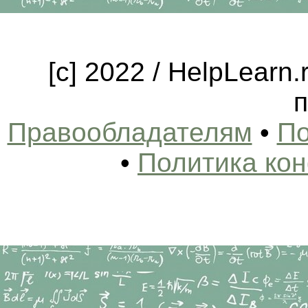
[c] 2022 / HelpLearn
п
Правообладателям
•
По
•
Политика ко