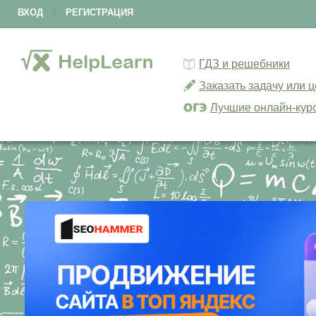
ВХОД
|
РЕГИСТРАЦИЯ
ГДЗ и решебники
Заказать задачу или 
Лучшие онлайн-кур