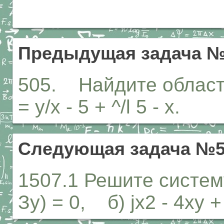
Предыдущая задача №
505. Найдите област
= у/х - 5 + ^/l 5 - х.
Следующая задача №5
1507.1 Решите систему
Зу) = 0, б) jx2 - 4ху +