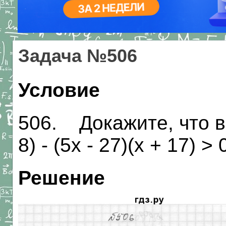
Задача №506
Условие
506. Докажите, что в
8) - (5х - 27)(х + 17)
Решение