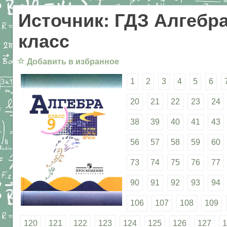
Источник: ГДЗ Алгебра
класс
☆
Добавить в избранное
1
2
3
4
5
6
20
21
22
23
24
38
39
40
41
43
56
57
58
59
60
73
74
75
76
77
90
91
92
93
94
106
107
108
109
120
121
122
123
124
125
126
127
1