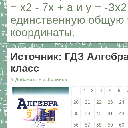
= х2 - 7х + а и у = -Зх
единственную общую 
координаты.
Источник: ГДЗ Алгебра
класс
☆
Добавить в избранное
1
2
3
4
5
6
20
21
22
23
24
38
39
40
41
43
56
57
58
59
60