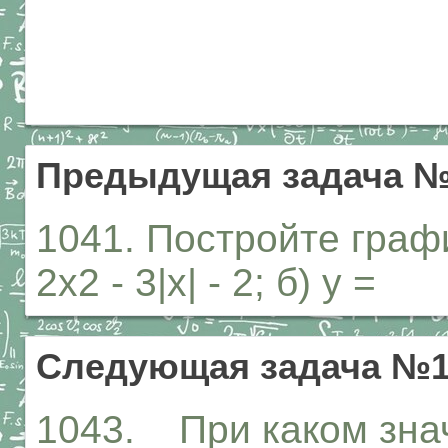
Предыдущая задача №
1041. Постройте граф
2х2 - 3|х| - 2; б) у =
Следующая задача №1
1043. При каком знач