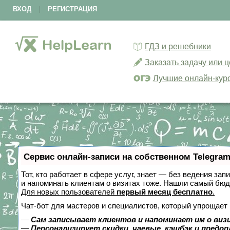
ВХОД
|
РЕГИСТРАЦИЯ
ГДЗ и решебники
Заказать задачу или 
Лучшие онлайн-кур
Сервис онлайн-записи на собственном Telegram
Тот, кто работает в сфере услуг, знает — без ведения зап
и напоминать клиентам о визитах тоже. Нашли самый бю
Для новых пользователей
первый месяц бесплатно
.
Чат-бот для мастеров и специалистов, который упрощает 
—
Сам записывает клиентов и напоминает им о виз
—
Персонализирует скидки, чаевые, кэшбэк и предо