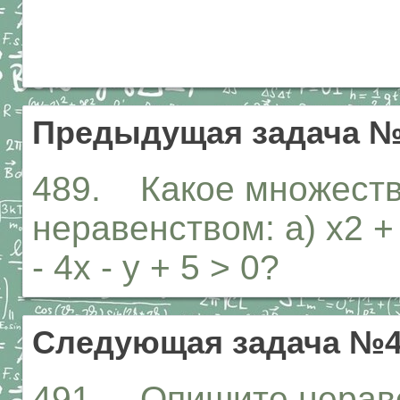
Предыдущая задача №
489. Какое множеств
неравенством: а) х2 + у
- 4х - у + 5 > 0?
Следующая задача №4
491. Опишите нераве