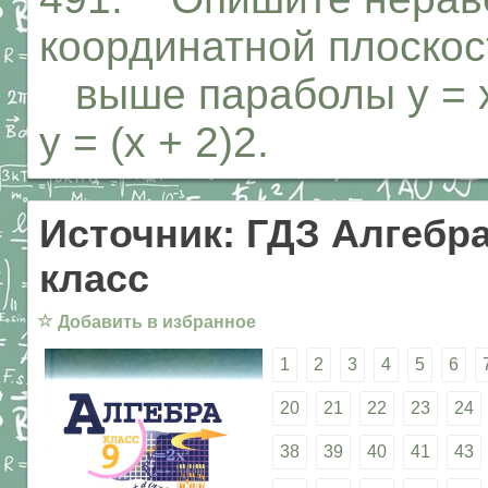
координатной плоскос
выше параболы у = х
у = (х + 2)2.
Источник: ГДЗ Алгебра
класс
☆
Добавить в избранное
1
2
3
4
5
6
20
21
22
23
24
38
39
40
41
43