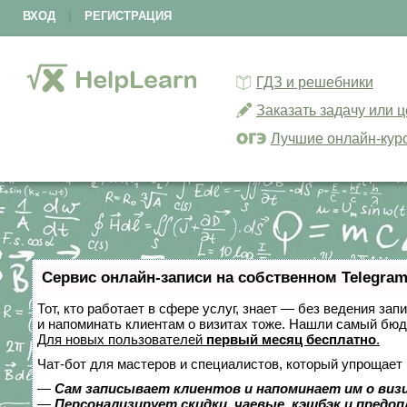
ВХОД
|
РЕГИСТРАЦИЯ
ГДЗ и решебники
Заказать задачу или 
Лучшие онлайн-кур
Сервис онлайн-записи на собственном Telegram
Тот, кто работает в сфере услуг, знает — без ведения зап
и напоминать клиентам о визитах тоже. Нашли самый бю
Для новых пользователей
первый месяц бесплатно
.
Чат-бот для мастеров и специалистов, который упрощает 
—
Сам записывает клиентов и напоминает им о виз
—
Персонализирует скидки, чаевые, кэшбэк и предо