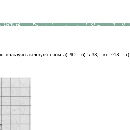
, пользуясь калькулятором: a) l/lO; б) 1/-38; в) ^18 ; г