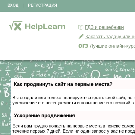
ВХОД
|
РЕГИСТРАЦИЯ
ГДЗ и решебники
Заказать задачу или 
Лучшие онлайн-кур
Как продвинуть сайт на первые места?
Вы создали или только планируете создать свой сайт, но 
увеличение его посещаемости и повышение его позиций в
Ускорение продвижения
Если вам трудно попасть на первые места в поиске само
течение первых 7 дней. Если ни один запрос у вас не прод