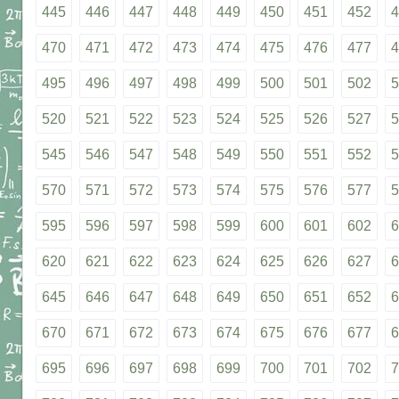
445
446
447
448
449
450
451
452
4
470
471
472
473
474
475
476
477
4
495
496
497
498
499
500
501
502
5
520
521
522
523
524
525
526
527
5
545
546
547
548
549
550
551
552
5
570
571
572
573
574
575
576
577
5
595
596
597
598
599
600
601
602
6
620
621
622
623
624
625
626
627
6
645
646
647
648
649
650
651
652
6
670
671
672
673
674
675
676
677
6
695
696
697
698
699
700
701
702
7