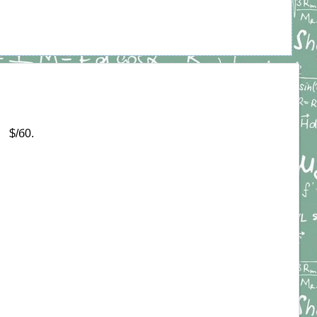
) $/б0.