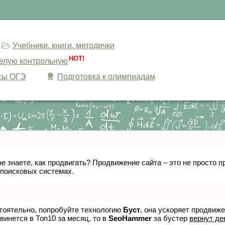
Учебники, книги, методички
HOT!
целую контрольную
сы ОГЭ
Подготовка к олимпиадам
не знаете, как продвигать? Продвижение сайта – это не просто
 поисковых системах.
стоятельно, попробуйте технологию
Буст
, она ускоряет продвиж
винется в Топ10 за месяц, то в
SeoHammer
за бустер
вернут де