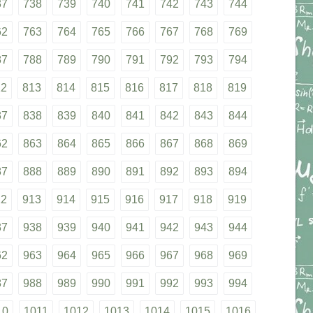
37
738
739
740
741
742
743
744
62
763
764
765
766
767
768
769
87
788
789
790
791
792
793
794
12
813
814
815
816
817
818
819
37
838
839
840
841
842
843
844
62
863
864
865
866
867
868
869
87
888
889
890
891
892
893
894
12
913
914
915
916
917
918
919
37
938
939
940
941
942
943
944
62
963
964
965
966
967
968
969
87
988
989
990
991
992
993
994
10
1011
1012
1013
1014
1015
1016