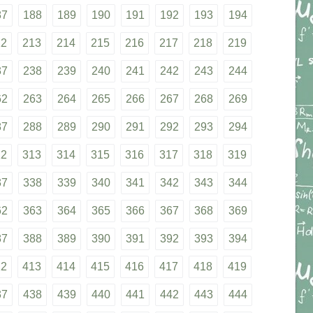
87
188
189
190
191
192
193
194
12
213
214
215
216
217
218
219
37
238
239
240
241
242
243
244
62
263
264
265
266
267
268
269
87
288
289
290
291
292
293
294
12
313
314
315
316
317
318
319
37
338
339
340
341
342
343
344
62
363
364
365
366
367
368
369
87
388
389
390
391
392
393
394
12
413
414
415
416
417
418
419
37
438
439
440
441
442
443
444