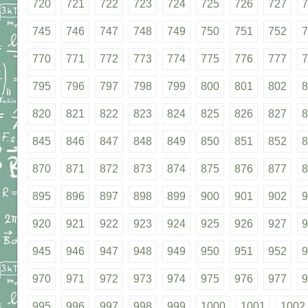
720
721
722
723
724
725
726
727
7
745
746
747
748
749
750
751
752
7
770
771
772
773
774
775
776
777
7
795
796
797
798
799
800
801
802
8
820
821
822
823
824
825
826
827
8
845
846
847
848
849
850
851
852
8
870
871
872
873
874
875
876
877
8
895
896
897
898
899
900
901
902
9
920
921
922
923
924
925
926
927
9
945
946
947
948
949
950
951
952
9
970
971
972
973
974
975
976
977
9
995
996
997
998
999
1000
1001
1002