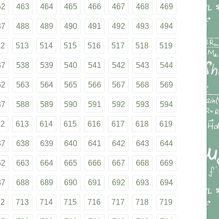
62
463
464
465
466
467
468
469
87
488
489
490
491
492
493
494
12
513
514
515
516
517
518
519
37
538
539
540
541
542
543
544
62
563
564
565
566
567
568
569
87
588
589
590
591
592
593
594
12
613
614
615
616
617
618
619
37
638
639
640
641
642
643
644
62
663
664
665
666
667
668
669
87
688
689
690
691
692
693
694
12
713
714
715
716
717
718
719