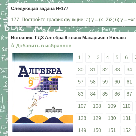
Следующая задача №177
177. Постройте график функции: а) у = (х- 2)2; б) у = ~хг +
Источник: ГДЗ Алгебра 9 класс Макарычев 9 класс
☆
Добавить в избранное
1
2
3
4
5
6
30
31
32
33
34
57
58
59
60
61
83
84
85
86
87
107
108
109
110
128
129
130
131
149
150
151
152