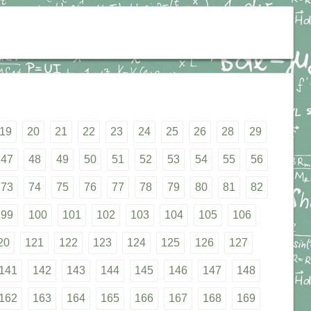
19
20
21
22
23
24
25
26
28
29
47
48
49
50
51
52
53
54
55
56
73
74
75
76
77
78
79
80
81
82
99
100
101
102
103
104
105
106
20
121
122
123
124
125
126
127
141
142
143
144
145
146
147
148
162
163
164
165
166
167
168
169