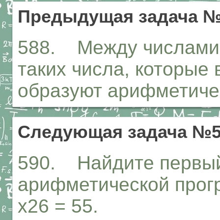
Предыдущая задача №
588. Между числами 2
таких числа, которые
образуют арифметиче
Следующая задача №5
590. Найдите первый
арифметической прогре
х26 = 55.