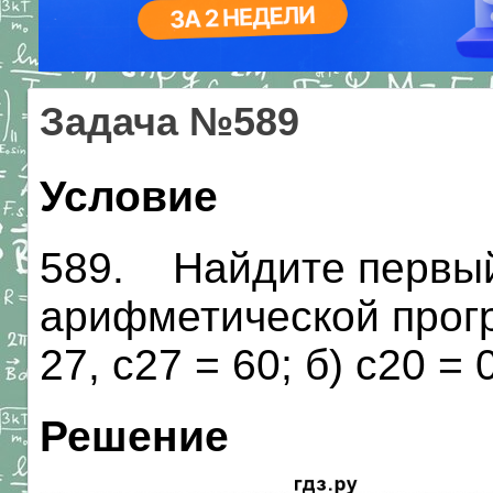
Задача №589
Условие
589. Найдите первый
арифметической прогре
27, с27 = 60; б) с20 = 0
Решение