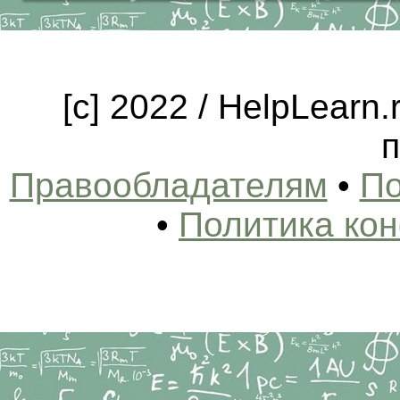
[c] 2022 / HelpLearn
п
Правообладателям
•
По
•
Политика ко