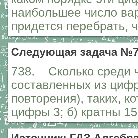
наибольшее число вар
придется перебрать, 
Следующая задача №7
738. Сколько среди 
составленных из цифр 3
повторения), таких, к
цифры 3; б) кратны 1
Источник: ГДЗ Алгебра