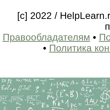
[c] 2022 / HelpLearn
п
Правообладателям
•
По
•
Политика ко