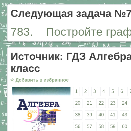
Следующая задача №7
783. Постройте графи
Источник: ГДЗ Алгебра
класс
☆
Добавить в избранное
1
2
3
4
5
6
20
21
22
23
24
38
39
40
41
43
56
57
58
59
60