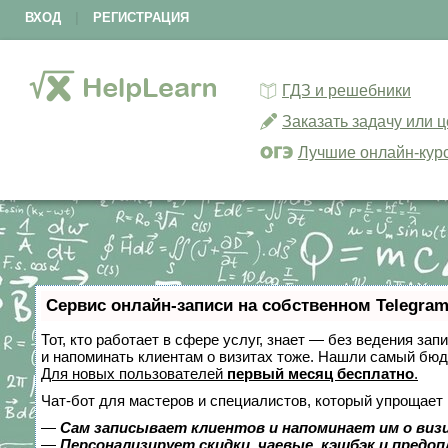
ВХОД
|
РЕГИСТРАЦИЯ
ГДЗ и решебники
Заказать задачу или 
Лучшие онлайн-кур
Сервис онлайн-записи на собственном Telegram
Тот, кто работает в сфере услуг, знает — без ведения зап
и напоминать клиентам о визитах тоже. Нашли самый бю
Для новых пользователей
первый месяц бесплатно
.
Чат-бот для мастеров и специалистов, который упрощает 
—
Сам записывает клиентов и напоминает им о виз
—
Персонализирует скидки, чаевые, кэшбэк и предо