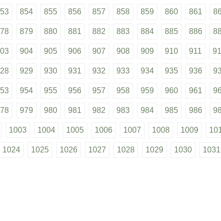
53
854
855
856
857
858
859
860
861
8
78
879
880
881
882
883
884
885
886
8
03
904
905
906
907
908
909
910
911
9
28
929
930
931
932
933
934
935
936
9
53
954
955
956
957
958
959
960
961
9
78
979
980
981
982
983
984
985
986
9
1003
1004
1005
1006
1007
1008
1009
10
1024
1025
1026
1027
1028
1029
1030
1031
1045
1046
1047
1048
1049
1050
1051
1052
1066
1067
1068
1069
1070
1071
1072
1073
1087
1088
1089
1090
1091
1092
1093
1094