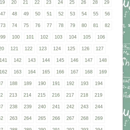
19
20
21
22
23
24
25
26
28
29
47
48
49
50
51
52
53
54
55
56
73
74
75
76
77
78
79
80
81
82
99
100
101
102
103
104
105
106
20
121
122
123
124
125
126
127
141
142
143
144
145
146
147
148
162
163
164
165
166
167
168
169
87
188
189
190
191
192
193
194
12
213
214
215
216
217
218
219
37
238
239
240
241
242
243
244
62
263
264
265
266
267
268
269
87
288
289
290
291
292
293
294