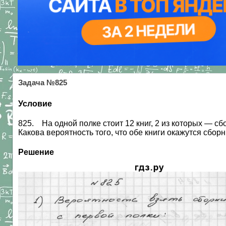
Задача №825
Условие
825. На одной полке стоит 12 книг, 2 из которых — сбо
Какова вероятность того, что обе книги окажутся сбор
Решение