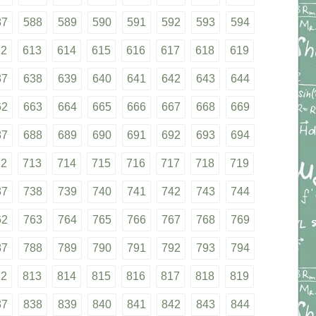
87
588
589
590
591
592
593
594
12
613
614
615
616
617
618
619
37
638
639
640
641
642
643
644
62
663
664
665
666
667
668
669
87
688
689
690
691
692
693
694
12
713
714
715
716
717
718
719
37
738
739
740
741
742
743
744
62
763
764
765
766
767
768
769
87
788
789
790
791
792
793
794
12
813
814
815
816
817
818
819
37
838
839
840
841
842
843
844