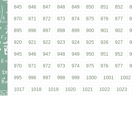
845
846
847
848
849
850
851
852
8
870
871
872
873
874
875
876
877
8
895
896
897
898
899
900
901
902
9
920
921
922
923
924
925
926
927
9
945
946
947
948
949
950
951
952
9
970
971
972
973
974
975
976
977
9
995
996
997
998
999
1000
1001
1002
1017
1018
1019
1020
1021
1022
1023
1038
1039
1040
1041
1042
1043
1044
1059
1060
1061
1062
1063
1064
1065
1080
1081
1082
1083
1084
1085
1086