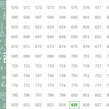
570
571
572
573
574
575
576
577
5
595
596
597
598
599
600
601
602
6
620
621
622
623
624
625
626
627
6
645
646
647
648
649
650
651
652
6
670
671
672
673
674
675
676
677
6
695
696
697
698
699
700
701
702
7
720
721
722
723
724
725
726
727
7
745
746
747
748
749
750
751
752
7
770
771
772
773
774
775
776
777
7
795
796
797
798
799
800
801
802
8
820
821
822
823
824
825
826
827
8