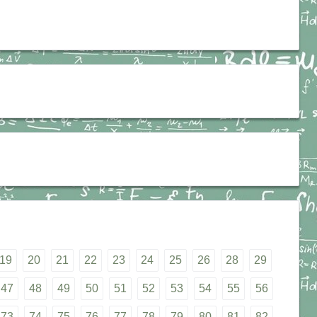
19
20
21
22
23
24
25
26
28
29
47
48
49
50
51
52
53
54
55
56
73
74
75
76
77
78
79
80
81
82