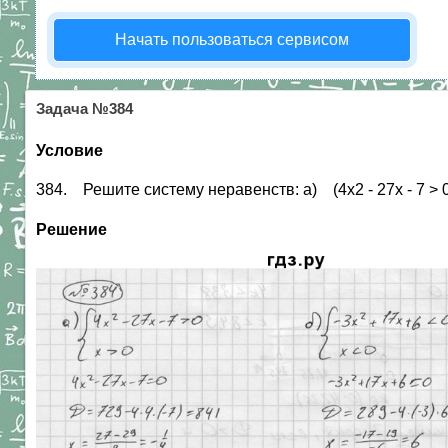
Начать пользоваться сервисом
Задача №384
Условие
384. Решите систему неравенств: а) (4х2 - 27х - 7 > 0, в)
Решение