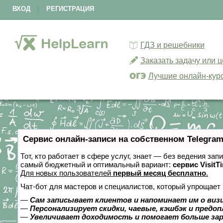
ВХОД
|
РЕГИСТРАЦИЯ
ГДЗ и решебники
Заказать задачу или 
Лучшие онлайн-кур
Сервис онлайн-записи на собственном Telegram
Тот, кто работает в сфере услуг, знает — без ведения за
самый бюджетный и оптимальный вариант:
сервис VisitT
Для новых пользователей
первый месяц бесплатно
.
Чат-бот для мастеров и специалистов, который упрощает 
—
Сам записывает клиентов и напоминает им о виз
—
Персонализирует скидки, чаевые, кэшбэк и предо
—
Увеличивает доходимость и помогает больше за