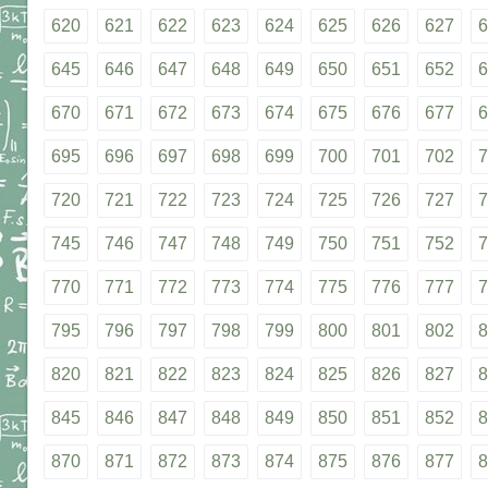
620
621
622
623
624
625
626
627
6
645
646
647
648
649
650
651
652
6
670
671
672
673
674
675
676
677
6
695
696
697
698
699
700
701
702
7
720
721
722
723
724
725
726
727
7
745
746
747
748
749
750
751
752
7
770
771
772
773
774
775
776
777
7
795
796
797
798
799
800
801
802
8
820
821
822
823
824
825
826
827
8
845
846
847
848
849
850
851
852
8
870
871
872
873
874
875
876
877
8