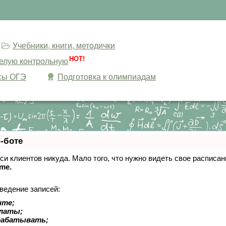
Учебники, книги, методички
HOT!
целую контрольную
сы ОГЭ
Подготовка к олимпиадам
-боте
писи клиентов никуда. Мало того, что нужно видеть свое расписа
ime.
ведение записей:
ите;
платы;
рабатывать;