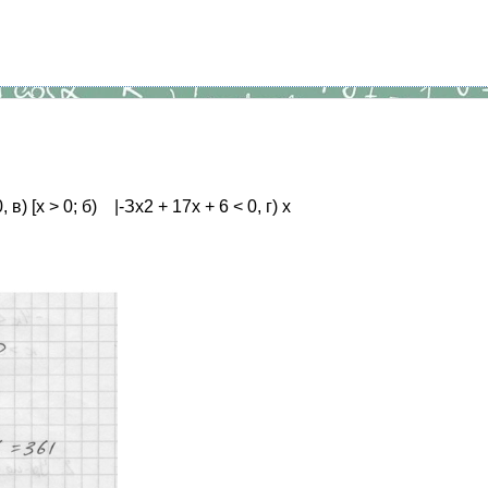
 [х > 0; б) |-Зх2 + 17х + 6 < 0, г) х