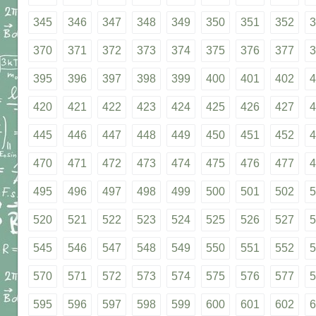
345
346
347
348
349
350
351
352
3
370
371
372
373
374
375
376
377
3
395
396
397
398
399
400
401
402
4
420
421
422
423
424
425
426
427
4
445
446
447
448
449
450
451
452
4
470
471
472
473
474
475
476
477
4
495
496
497
498
499
500
501
502
5
520
521
522
523
524
525
526
527
5
545
546
547
548
549
550
551
552
5
570
571
572
573
574
575
576
577
5
595
596
597
598
599
600
601
602
6