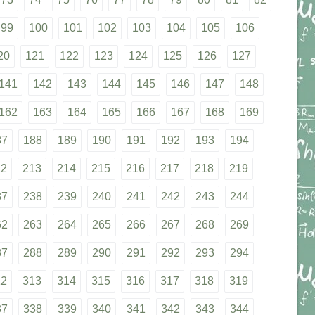
99
100
101
102
103
104
105
106
20
121
122
123
124
125
126
127
141
142
143
144
145
146
147
148
162
163
164
165
166
167
168
169
87
188
189
190
191
192
193
194
12
213
214
215
216
217
218
219
37
238
239
240
241
242
243
244
62
263
264
265
266
267
268
269
87
288
289
290
291
292
293
294
12
313
314
315
316
317
318
319
37
338
339
340
341
342
343
344