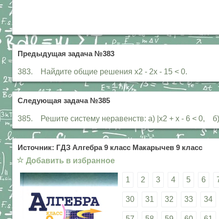
Предыдущая задача №383
383. Найдите общие решения х2 - 2х - 15 < 0.
Следующая задача №385
385. Решите систему неравенств: а) |х2 + х - 6 < 0, б) {
Источник: ГДЗ Алгебра 9 класс Макарычев 9 класс
☆
Добавить в избранное
1
2
3
4
5
6
30
31
32
33
34
57
58
59
60
61