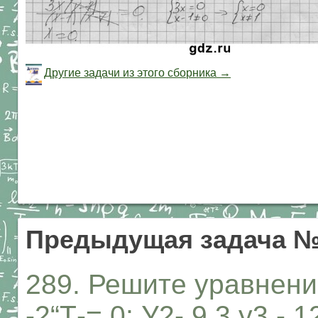
Другие задачи из этого сборника →
Предыдущая задача №
289. Решите уравнение:
-2“Т-= 0; У2- 9 3 у3 - 1