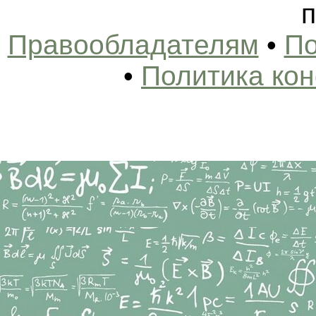
п
Правообладателям
•
По
•
Политика ко