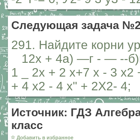
Следующая задача №2
291. Найдите корни ур
12х + 4а) —г - — --б)в)
1 _ 2х + 2 х+7 х - 3 х2
+ 4 х2 - 4 х" + 2Х2- 4;
Источник: ГДЗ Алгебра
класс
☆
Добавить в избранное