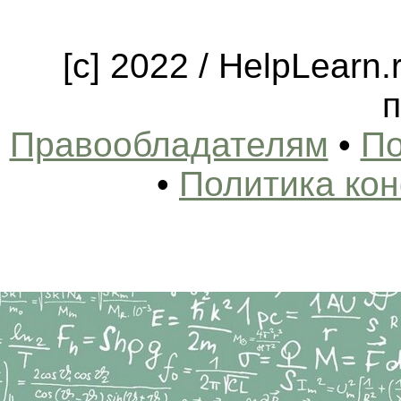
[c] 2022 / HelpLearn
п
Правообладателям
•
По
•
Политика ко