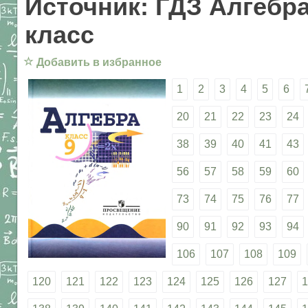
Источник: ГДЗ Алгебра
класс
☆
Добавить в избранное
1
2
3
4
5
6
20
21
22
23
24
38
39
40
41
43
56
57
58
59
60
73
74
75
76
77
90
91
92
93
94
106
107
108
109
120
121
122
123
124
125
126
127
1