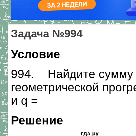
Задача №994
Условие
994. Найдите сумму 
геометрической прогре
и q =
Решение