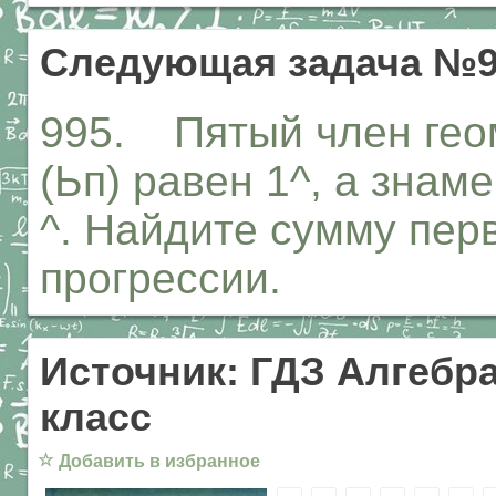
Следующая задача №9
995. Пятый член гео
(Ьп) равен 1^, а знам
^. Найдите сумму пер
прогрессии.
Источник: ГДЗ Алгебра
класс
☆
Добавить в избранное