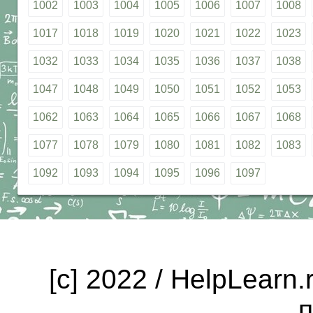
1002
1003
1004
1005
1006
1007
1008
1017
1018
1019
1020
1021
1022
1023
1032
1033
1034
1035
1036
1037
1038
1047
1048
1049
1050
1051
1052
1053
1062
1063
1064
1065
1066
1067
1068
1077
1078
1079
1080
1081
1082
1083
1092
1093
1094
1095
1096
1097
[c] 2022 / HelpLearn
п