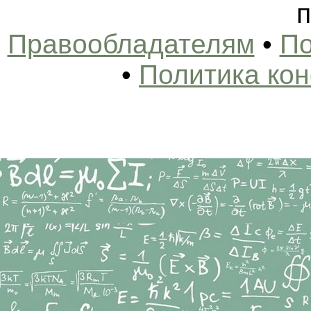
п
Правообладателям
•
По
•
Политика ко