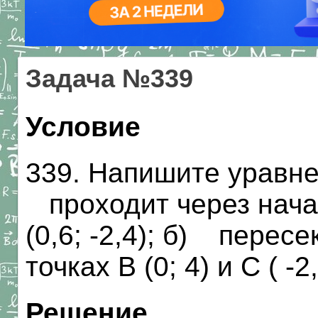
Задача №339
Условие
339. Напишите уравне
проходит через начал
(0,6; -2,4); б) пересе
точках В (0; 4) и С ( -2,
Решение