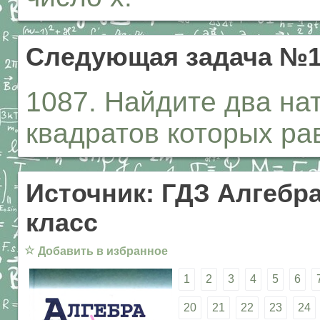
Следующая задача №1
1087. Найдите два на
квадратов которых ра
Источник: ГДЗ Алгебра
класс
☆
Добавить в избранное
1
2
3
4
5
6
20
21
22
23
24