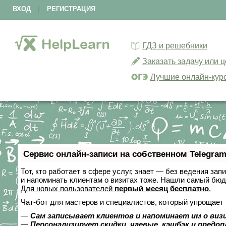
ВХОД
|
РЕГИСТРАЦИЯ
ГДЗ и решебники
Заказать задачу или 
Лучшие онлайн-кур
Сервис онлайн-записи на собственном Telegram
Тот, кто работает в сфере услуг, знает — без ведения зап
и напоминать клиентам о визитах тоже. Нашли самый бю
Для новых пользователей
первый месяц бесплатно
.
Чат-бот для мастеров и специалистов, который упрощает 
—
Сам записывает клиентов и напоминает им о виз
—
Персонализирует скидки, чаевые, кэшбэк и предо