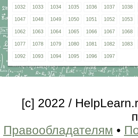
1032
1033
1034
1035
1036
1037
1038
1047
1048
1049
1050
1051
1052
1053
1062
1063
1064
1065
1066
1067
1068
1077
1078
1079
1080
1081
1082
1083
1092
1093
1094
1095
1096
1097
[c] 2022 / HelpLearn
п
Правообладателям
•
По