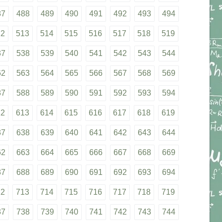
87
488
489
490
491
492
493
494
12
513
514
515
516
517
518
519
37
538
539
540
541
542
543
544
62
563
564
565
566
567
568
569
87
588
589
590
591
592
593
594
12
613
614
615
616
617
618
619
37
638
639
640
641
642
643
644
62
663
664
665
666
667
668
669
87
688
689
690
691
692
693
694
12
713
714
715
716
717
718
719
37
738
739
740
741
742
743
744