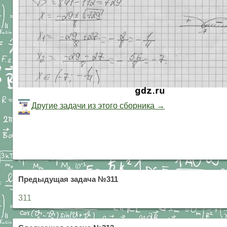
Другие задачи из этого сборника →
Предыдущая задача №311
311