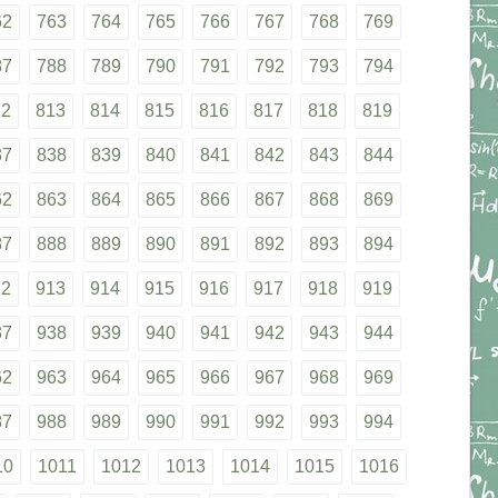
62
763
764
765
766
767
768
769
87
788
789
790
791
792
793
794
12
813
814
815
816
817
818
819
37
838
839
840
841
842
843
844
62
863
864
865
866
867
868
869
87
888
889
890
891
892
893
894
12
913
914
915
916
917
918
919
37
938
939
940
941
942
943
944
62
963
964
965
966
967
968
969
87
988
989
990
991
992
993
994
10
1011
1012
1013
1014
1015
1016