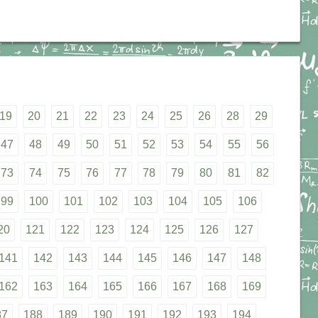
19
20
21
22
23
24
25
26
28
29
47
48
49
50
51
52
53
54
55
56
73
74
75
76
77
78
79
80
81
82
99
100
101
102
103
104
105
106
20
121
122
123
124
125
126
127
141
142
143
144
145
146
147
148
162
163
164
165
166
167
168
169
87
188
189
190
191
192
193
194