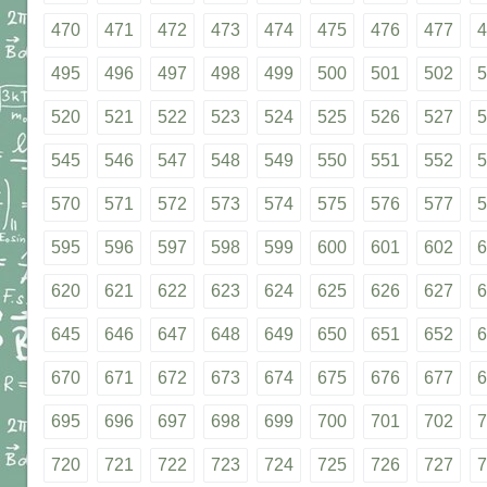
470
471
472
473
474
475
476
477
4
495
496
497
498
499
500
501
502
5
520
521
522
523
524
525
526
527
5
545
546
547
548
549
550
551
552
5
570
571
572
573
574
575
576
577
5
595
596
597
598
599
600
601
602
6
620
621
622
623
624
625
626
627
6
645
646
647
648
649
650
651
652
6
670
671
672
673
674
675
676
677
6
695
696
697
698
699
700
701
702
7
720
721
722
723
724
725
726
727
7