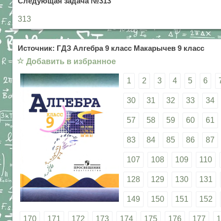
Следующая задача №313
313
Источник: ГДЗ Алгебра 9 класс Макарычев 9 класс
☆
Добавить в избранное
1
2
3
4
5
6
30
31
32
33
34
57
58
59
60
61
83
84
85
86
87
107
108
109
110
128
129
130
131
149
150
151
152
170
171
172
173
174
175
176
177
1