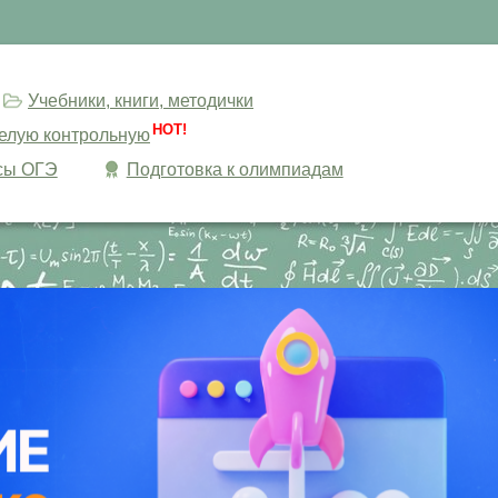
Учебники, книги, методички
HOT!
целую контрольную
сы ОГЭ
Подготовка к олимпиадам