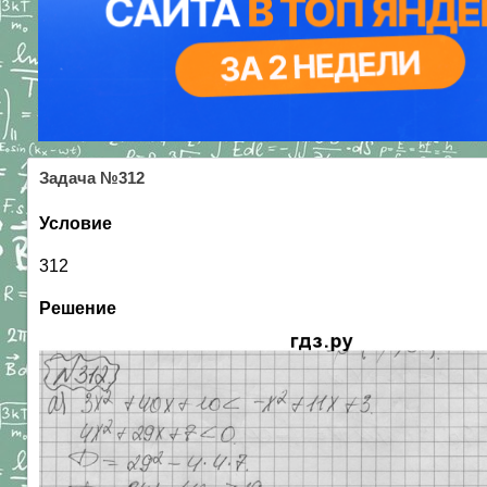
Задача №312
Условие
312
Решение