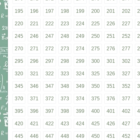
195
196
197
198
199
200
201
202
2
220
221
222
223
224
225
226
227
2
245
246
247
248
249
250
251
252
2
270
271
272
273
274
275
276
277
2
295
296
297
298
299
300
301
302
3
320
321
322
323
324
325
326
327
3
345
346
347
348
349
350
351
352
3
370
371
372
373
374
375
376
377
3
395
396
397
398
399
400
401
402
4
420
421
422
423
424
425
426
427
4
445
446
447
448
449
450
451
452
4