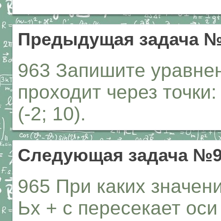
Предыдущая задача №
963 Запишите уравнен
проходит через точки: а)
(-2; 10).
Следующая задача №9
965 При каких значени
Ьх + с пересекает оси 