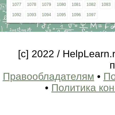
1077
1078
1079
1080
1081
1082
1083
1092
1093
1094
1095
1096
1097
[c] 2022 / HelpLearn
п
Правообладателям
•
По
•
Политика ко