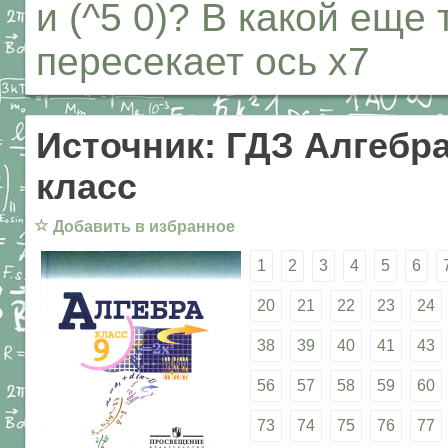
и (^5 0)? В какой еще
пересекает ось х7
Источник: ГДЗ Алгебра
класс
☆
Добавить в избранное
1
2
3
4
5
6
20
21
22
23
24
38
39
40
41
43
56
57
58
59
60
73
74
75
76
77