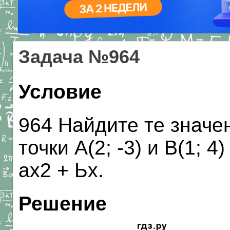
Задача №964
Условие
964 Найдите те значен
точки А(2; -3) и В(1; 
ах2 + Ьх.
Решение